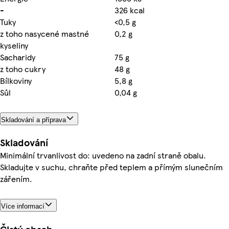
-
326 kcal
Tuky
<0,5 g
z toho nasycené mastné
0,2 g
kyseliny
Sacharidy
75 g
z toho cukry
48 g
Bílkoviny
5,8 g
Sůl
0,04 g
Skladování a příprava
Skladování
Minimální trvanlivost do: uvedeno na zadní straně obalu.
Skladujte v suchu, chraňte před teplem a přímým slunečním
zářením.
Více informací