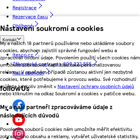
Registrace
Rezervace času
Oblíbené
Nastavení soukromí a cookies
Kontakt
My a našich 18 partnerů používáme nebo ukládáme soubory
cookies, abychom zajistili správné fungování webu a
itesco.cz
zpracovali osobní údaje. Povolením použití všech cookies nám
Zákaznické centrum - 800 222 555
umožníte zobrazovat například také personalizovanou
reklamu. V opačném případě zůstanou aktivní jen nezbytné
Naše obchody
cookies, které potřebujeme k provozu webu. Své rozhodnutí
můžete kdykoliv změnit v
Nastavení ochrany osobních údajů
followUs
nebo kliknutím na odkaz Soukromí a cookies v patičce webu.
My a naši partneři zpracováváme údaje z
následujících důvodů
Povolením souborů cookies nám umožníte měřit efektivitu
zobrazeného obsahu a reklamy, vytvářet uživatelské statistiky,