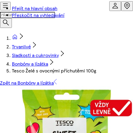
Přejít na hlavní obsah
Přeskočit na vyhledávání
Trvanlivé
Sladkosti a cukrovinky
Bonbóny a lízátka
Tesco Želé s ovocnými příchutěmi 100g
Zpět na Bonbóny a lízátka