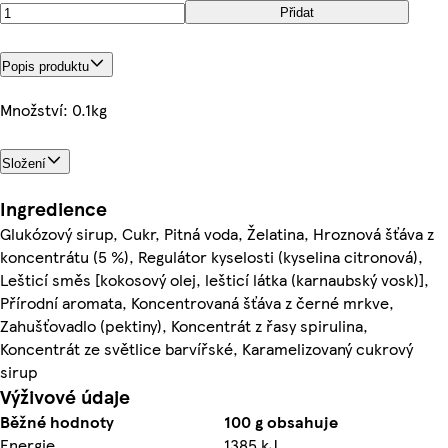
Přidat
Popis produktu
Množství: 0.1kg
Složení
Ingredience
Glukózový sirup, Cukr, Pitná voda, Želatina, Hroznová šťáva z
koncentrátu (5 %), Regulátor kyselosti (kyselina citronová),
Lešticí směs [kokosový olej, lešticí látka (karnaubský vosk)],
Přírodní aromata, Koncentrovaná šťáva z černé mrkve,
Zahušťovadlo (pektiny), Koncentrát z řasy spirulina,
Koncentrát ze světlice barvířské, Karamelizovaný cukrový
sirup
Výživové údaje
Běžné hodnoty
100 g obsahuje
Energie
1385 kJ