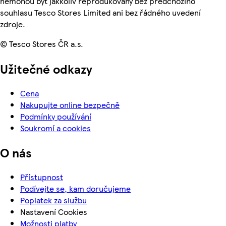
nemohou být jakkoliv reprodukovány bez předchozího
souhlasu Tesco Stores Limited ani bez řádného uvedení
zdroje.
© Tesco Stores ČR a.s.
Užitečné odkazy
Cena
Nakupujte online bezpečně
Podmínky používání
Soukromí a cookies
O nás
Přístupnost
Podívejte se, kam doručujeme
Poplatek za službu
Nastavení Cookies
Možnosti platby