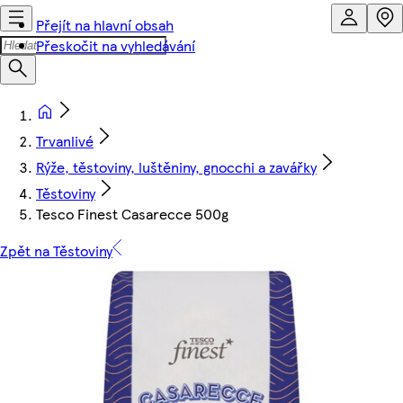
Přejít na hlavní obsah
Přeskočit na vyhledávání
Trvanlivé
Rýže, těstoviny, luštěniny, gnocchi a zavářky
Těstoviny
Tesco Finest Casarecce 500g
Zpět na Těstoviny