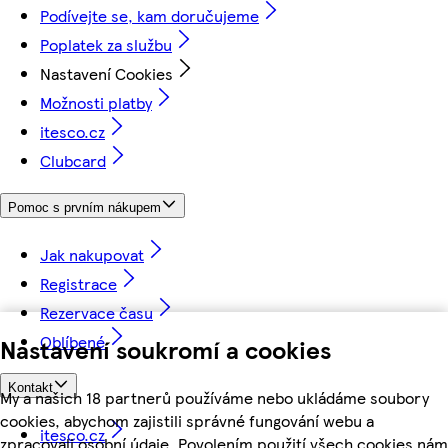
Podívejte se, kam doručujeme
Poplatek za službu
Nastavení Cookies
Možnosti platby
itesco.cz
Clubcard
Pomoc s prvním nákupem
Jak nakupovat
Registrace
Rezervace času
Oblíbené
Nastavení soukromí a cookies
Kontakt
My a našich 18 partnerů používáme nebo ukládáme soubory
cookies, abychom zajistili správné fungování webu a
itesco.cz
zpracovali osobní údaje. Povolením použití všech cookies nám