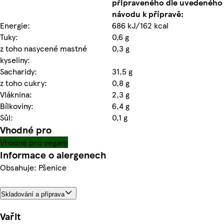
připraveného dle uvedeného
návodu k přípravě:
Energie:
686 kJ/162 kcal
Tuky:
0,6 g
z toho nasycené mastné
0,3 g
kyseliny:
Sacharidy:
31,5 g
z toho cukry:
0,8 g
Vláknina:
2,3 g
Bílkoviny:
6,4 g
Sůl:
0,1 g
Vhodné pro
Vhodné pro vegany
Informace o alergenech
Obsahuje: Pšenice
Skladování a příprava
Vařit