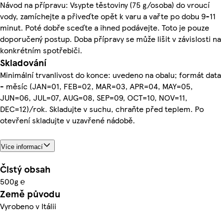
Návod na přípravu: Vsypte těstoviny (75 g/osoba) do vroucí
vody, zamíchejte a přiveďte opět k varu a vařte po dobu 9-11
minut. Poté dobře sceďte a ihned podávejte. Toto je pouze
doporučený postup. Doba přípravy se může lišit v závislosti na
konkrétním spotřebiči.
Skladování
Minimální trvanlivost do konce: uvedeno na obalu; formát data
- měsíc (JAN=01, FEB=02, MAR=03, APR=04, MAY=05,
JUN=06, JUL=07, AUG=08, SEP=09, OCT=10, NOV=11,
DEC=12)/rok. Skladujte v suchu, chraňte před teplem. Po
otevření skladujte v uzavřené nádobě.
Více informací
Čistý obsah
500g ℮
Země původu
Vyrobeno v Itálii