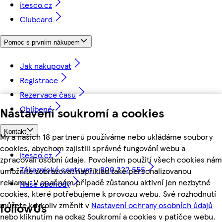
itesco.cz
Clubcard
Pomoc s prvním nákupem
Jak nakupovat
Registrace
Rezervace času
Oblíbené
Nastavení soukromí a cookies
Kontakt
My a našich 18 partnerů používáme nebo ukládáme soubory
cookies, abychom zajistili správné fungování webu a
itesco.cz
zpracovali osobní údaje. Povolením použití všech cookies nám
Zákaznické centrum - 800 222 555
umožníte zobrazovat například také personalizovanou
reklamu. V opačném případě zůstanou aktivní jen nezbytné
Naše obchody
cookies, které potřebujeme k provozu webu. Své rozhodnutí
můžete kdykoliv změnit v
Nastavení ochrany osobních údajů
followUs
nebo kliknutím na odkaz Soukromí a cookies v patičce webu.