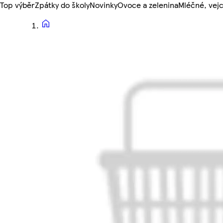
Top výběr
Zpátky do školy
Novinky
Ovoce a zelenina
Mléčné, vejc