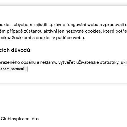
kies, abychom zajistili správné fungování webu a zpracovali 
ém případě zůstanou aktivní jen nezbytné cookies, které pot
odkaz Soukromí a cookies v patičce webu.
ících důvodů
azeného obsahu a reklamy, vytvářet uživatelské statistiky, uk
znam partnerů.
 Club
Inspirace
Léto