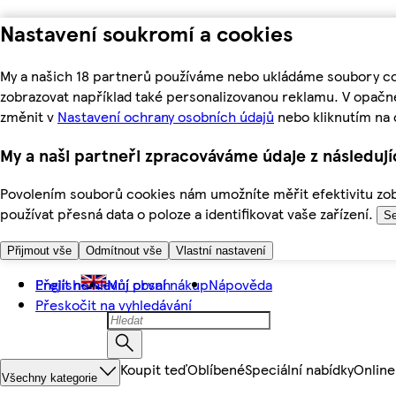
Nastavení soukromí a cookies
My a našich 18 partnerů používáme nebo ukládáme soubory coo
zobrazovat například také personalizovanou reklamu. V opačn
změnit v
Nastavení ochrany osobních údajů
nebo kliknutím na 
My a naši partneři zpracováváme údaje z následuj
Povolením souborů cookies nám umožníte měřit efektivitu zobr
používat přesná data o poloze a identifikovat vaše zařízení.
Se
Přijmout vše
Odmítnout vše
Vlastní nastavení
Přejít na hlavní obsah
English
Můj první nákup
Nápověda
Přeskočit na vyhledávání
Koupit teď
Oblíbené
Speciální nabídky
Online
Všechny kategorie