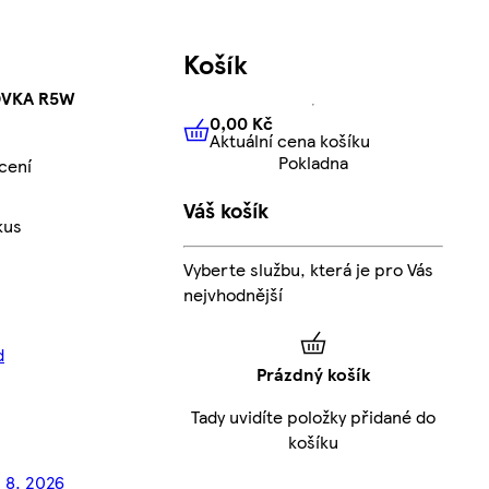
Košík
VKA R5W
0,00 Kč
Aktuální cena košíku
0,00 Kč
Aktuální cena košíku
Pokladna
cení
Váš košík
kus
Vyberte službu, která je pro Vás
nejvhodnější
d
Prázdný košík
Tady uvidíte položky přidané do
košíku
. 8. 2026