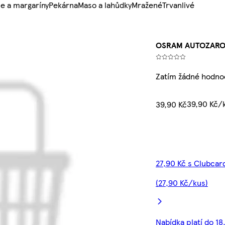
e a margaríny
Pekárna
Maso a lahůdky
Mražené
Trvanlivé
OSRAM AUTOZARO
Zatím žádné hodno
39,90 Kč/
39,90 Kč
27,90 Kč s Clubcar
(27,90 Kč/kus)
Nabídka platí do 18