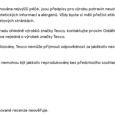
nována nejvyšší péče, jsou předpisy pro výrobu potravin neust
etetických informací a alergenů. Vždy byste si měli přečíst eti
etových stránkách.
 radu ohledně výrobků značky Tesco, kontaktujte prosím Odděl
se nejedná o výrobek značky Tesco.
ualizovány, Tesco nemůže přijmout odpovědnost za jakékoliv ne
a nemohou být jakkoliv reprodukovány bez předchozího souhla
ikované recenze neověřuje.