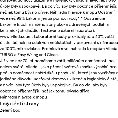
úkoly byly uspokojivé. Ba co víc, aby byly dokonce příjemnější,
než jak tomu bývalo dříve. Náhradní hlavice k mopu Odstraní
více než 99% bakterii jen za pomoci vody* * Odstraňuje
bakterie E.coli a zlatého stafylokoka z dřevěných podlah a
keramických dlaždic, testováno externí laboratoří.
www.vileda.com. Laboratorní testy prokázaly až o 40% větší
čistící účinek na odolných nečistotách v porovnaní s náhradou
ze 100% mikrovlákna. Premiová mycí náhrada k mopům Vileda
TURBO a Easy Wring and Clean.
Již více než 70 let pomáháme zářit miliónům domácností po
celém světě. Vileda - jako přední světová značka výrobků pro
péči o domácnost nabízí škálu produktů, které jsou vyráběny z
jediného důvodu: udržovat domovy uklizené a hygienicky čisté,
a navíc, aby tyto úkoly byly uspokojivé. Ba co víc, aby byly
dokonce příjemnější, než jak tomu bývalo dříve.
Náhradní hlavice k mopu
Loga třetí strany
Zelený bod