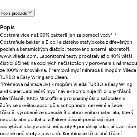
Popis produktu
Popis
Odstraní více než 99% bakterii jen za pomoci vody* *
Odstraňuje bakterie E.coli a zlatého stafylokoka z dřevěných
podlah a keramických dlaždic, testováno externí laboratoří.
www.vileda.com. Laboratorní testy prokázaly až o 40% větší
čistící účinek na odolných nečistotách v porovnaní s náhradou
ze 100% mikrovlákna. Premiová mycí náhrada k mopům Vileda
TURBO a Easy Wring and Clean.
"Prémiová náhrada 3v1 k mopům Vileda TURBO a Easy Wring
and Clean Jedinečný mycí návlek kombinuje tři druhy třásní:
bílé třásně: 100% Microfibre pro snadný úklid každodenní
špíny se skvělou absorpční schopností, červené a šedé
třásně: vyrobené ze speciálního abrazivního materiálu, který
nepoškrábe podlahu, a fialové třásně pomáhají lépe
zachytávat vlasy a delší nečistoty + pomáhají odstraňovat lépe
odolné nečistoty z povrchů. Kombinace tří druhů třásní