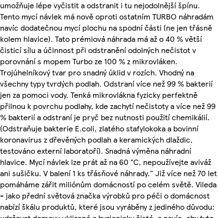
umožňuje lépe vyčistit a odstranit i tu nejodolnější špínu.
Tento mycí návlek má nově oproti ostatním TURBO náhradám
navíc dodatečnou mycí plochu na spodní části (ne jen třásně
kolem hlavice). Tato prémiová náhrada má až o 40 % větší
čisticí sílu a účinnost při odstranění odolných nečistot v
porovnání s mopem Turbo ze 100 % z mikrovláken.
Trojúhelníkový tvar pro snadný úklid v rozích. Vhodný na
všechny typy tvrdých podlah. Odstraní více než 99 % bakterií
jen za pomoci vody. Tenká mikrovlákna fyzicky perfektně
přilnou k povrchu podlahy, kde zachytí nečistoty a více než 99
% bakterií a odstraní je pryč bez nutnosti použití chemikálií.
(Odstraňuje bakterie E.coli, zlatého stafylokoka a bovinní
koronavirus z dřevěných podlah a keramických dlaždic,
testováno externí laboratoří). Snadná výměna náhradní
hlavice. Mycí návlek lze prát až na 60 °C, nepoužívejte aviváž
ani sušičku. V balení 1 ks třásňové náhrady." Již více než 70 let
pomáháme zářit miliónům domácností po celém světě. Vileda
- jako přední světová značka výrobků pro péči o domácnost
nabízí škálu produktů, které jsou vyráběny z jediného důvodu:
udržovat domovy uklizené a hygienicky čisté, a navíc, aby tyto