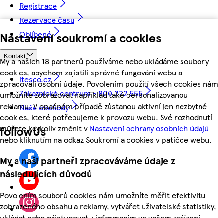
Registrace
Rezervace času
Oblíbené
Nastavení soukromí a cookies
Kontakt
My a našich 18 partnerů používáme nebo ukládáme soubory
cookies, abychom zajistili správné fungování webu a
itesco.cz
zpracovali osobní údaje. Povolením použití všech cookies nám
Zákaznické centrum - 800 222 555
umožníte zobrazovat například také personalizovanou
reklamu. V opačném případě zůstanou aktivní jen nezbytné
Naše obchody
cookies, které potřebujeme k provozu webu. Své rozhodnutí
můžete kdykoliv změnit v
Nastavení ochrany osobních údajů
followUs
nebo kliknutím na odkaz Soukromí a cookies v patičce webu.
My a naši partneři zpracováváme údaje z
následujících důvodů
Povolením souborů cookies nám umožníte měřit efektivitu
zobrazeného obsahu a reklamy, vytvářet uživatelské statistiky,
ukládat nebo přistupovat k informacím ve vašem zařízení,