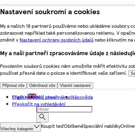
Nastavení soukromí a cookies
My a našich 18 partnerů používáme nebo ukládáme soubory coo
zobrazovat například také personalizovanou reklamu. V opačn
změnit v
Nastavení ochrany osobních údajů
nebo kliknutím na 
My a naši partneři zpracováváme údaje z následuj
Povolením souborů cookies nám umožníte měřit efektivitu zobr
používat přesná data o poloze a identifikovat vaše zařízení.
Se
Přijmout vše
Odmítnout vše
Vlastní nastavení
Přejít na hlavní obsah
English
Můj první nákup
Nápověda
Přeskočit na vyhledávání
Koupit teď
Oblíbené
Speciální nabídky
Online
Všechny kategorie