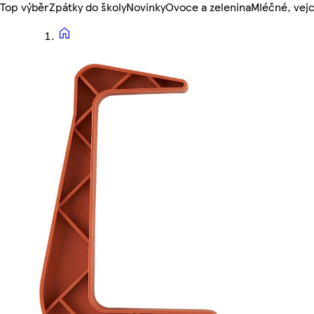
Top výběr
Zpátky do školy
Novinky
Ovoce a zelenina
Mléčné, vejc