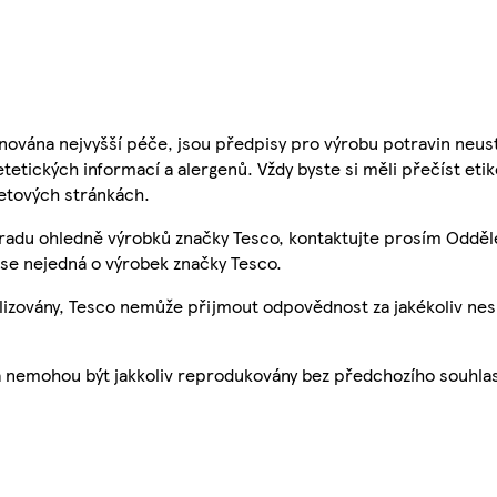
nována nejvyšší péče, jsou předpisy pro výrobu potravin neust
etetických informací a alergenů. Vždy byste si měli přečíst eti
etových stránkách.
 radu ohledně výrobků značky Tesco, kontaktujte prosím Odděl
se nejedná o výrobek značky Tesco.
ualizovány, Tesco nemůže přijmout odpovědnost za jakékoliv ne
a nemohou být jakkoliv reprodukovány bez předchozího souhla