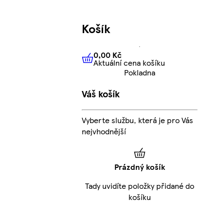
Košík
0,00 Kč
Aktuální cena košíku
0,00 Kč
Aktuální cena košíku
Pokladna
Váš košík
Vyberte službu, která je pro Vás
nejvhodnější
Prázdný košík
Tady uvidíte položky přidané do
košíku