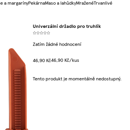
e a margaríny
Pekárna
Maso a lahůdky
Mražené
Trvanlivé
Univerzální držadlo pro truhlík
Zatím žádné hodnocení
46,90 Kč/kus
46,90 Kč
Tento produkt je momentálně nedostupný.