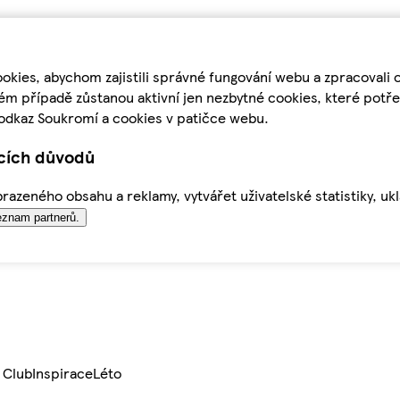
kies, abychom zajistili správné fungování webu a zpracovali 
ém případě zůstanou aktivní jen nezbytné cookies, které pot
odkaz Soukromí a cookies v patičce webu.
ících důvodů
azeného obsahu a reklamy, vytvářet uživatelské statistiky, uk
znam partnerů.
 Club
Inspirace
Léto