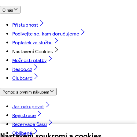
O nás
Přístupnost
Podívejte se, kam doručujeme
Poplatek za službu
Nastavení Cookies
Možnosti platby
itesco.cz
Clubcard
Pomoc s prvním nákupem
Jak nakupovat
Registrace
Rezervace času
Oblíbené
Nastavení soukromí a cookies