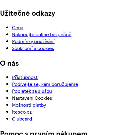
Užitečné odkazy
Cena
Nakupujte online bezpečně
Podmínky používání
Soukromí a cookies
O nás
Přístupnost
Podívejte se, kam doručujeme
Poplatek za službu
Nastavení Cookies
Možnosti platby
itesco.cz
Clubcard
Pomoc s prvním nákupem