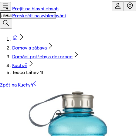
Přejít na hlavní obsah
Přeskočit na vyhledávání
Domov a zábava
Domácí potřeby a dekorace
Kuchyň
Tesco Láhev 1l
Zpět na Kuchyň