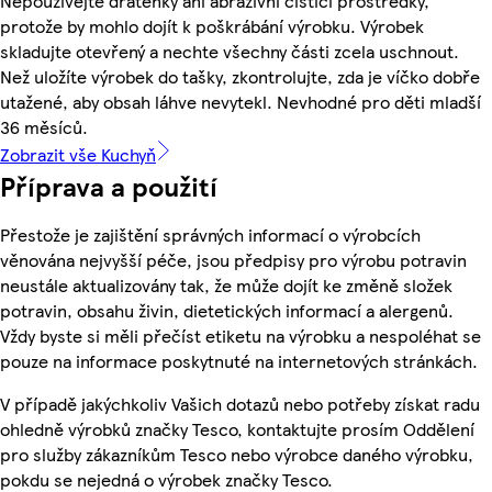
Nepoužívejte drátěnky ani abrazivní čisticí prostředky,
protože by mohlo dojít k poškrábání výrobku. Výrobek
skladujte otevřený a nechte všechny části zcela uschnout.
Než uložíte výrobek do tašky, zkontrolujte, zda je víčko dobře
utažené, aby obsah láhve nevytekl. Nevhodné pro děti mladší
36 měsíců.
Zobrazit vše Kuchyň
Příprava a použití
Přestože je zajištění správných informací o výrobcích
věnována nejvyšší péče, jsou předpisy pro výrobu potravin
neustále aktualizovány tak, že může dojít ke změně složek
potravin, obsahu živin, dietetických informací a alergenů.
Vždy byste si měli přečíst etiketu na výrobku a nespoléhat se
pouze na informace poskytnuté na internetových stránkách.
V případě jakýchkoliv Vašich dotazů nebo potřeby získat radu
ohledně výrobků značky Tesco, kontaktujte prosím Oddělení
pro služby zákazníkům Tesco nebo výrobce daného výrobku,
pokdu se nejedná o výrobek značky Tesco.