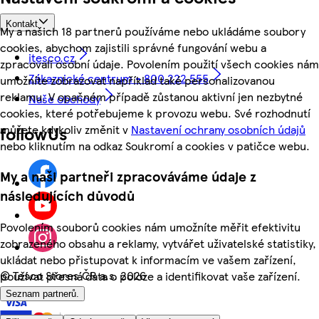
Kontakt
My a našich 18 partnerů používáme nebo ukládáme soubory
cookies, abychom zajistili správné fungování webu a
itesco.cz
zpracovali osobní údaje. Povolením použití všech cookies nám
Zákaznické centrum - 800 222 555
umožníte zobrazovat například také personalizovanou
reklamu. V opačném případě zůstanou aktivní jen nezbytné
Naše obchody
cookies, které potřebujeme k provozu webu. Své rozhodnutí
můžete kdykoliv změnit v
Nastavení ochrany osobních údajů
followUs
nebo kliknutím na odkaz Soukromí a cookies v patičce webu.
My a naši partneři zpracováváme údaje z
následujících důvodů
Povolením souborů cookies nám umožníte měřit efektivitu
zobrazeného obsahu a reklamy, vytvářet uživatelské statistiky,
ukládat nebo přistupovat k informacím ve vašem zařízení,
©
Tesco Stores ČR a.s. 2026
používat přesná data o poloze a identifikovat vaše zařízení.
Seznam partnerů.