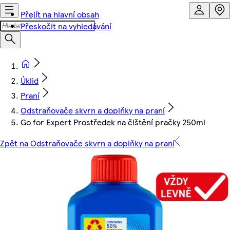
Přejít na hlavní obsah
Přeskočit na vyhledávání
Úklid
Praní
Odstraňovače skvrn a doplňky na praní
Go for Expert Prostředek na čištění pračky 250ml
Zpět na Odstraňovače skvrn a doplňky na praní