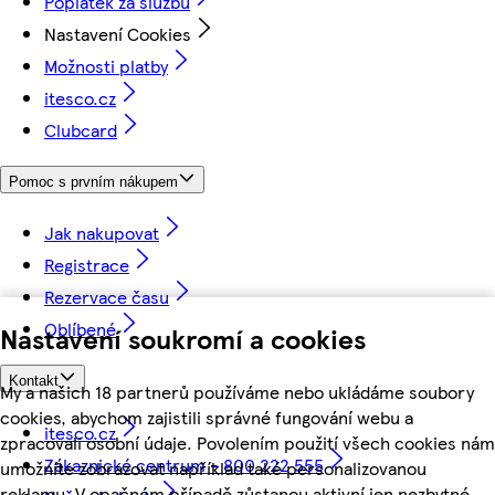
Poplatek za službu
Nastavení Cookies
Možnosti platby
itesco.cz
Clubcard
Pomoc s prvním nákupem
Jak nakupovat
Registrace
Rezervace času
Oblíbené
Nastavení soukromí a cookies
Kontakt
My a našich 18 partnerů používáme nebo ukládáme soubory
cookies, abychom zajistili správné fungování webu a
itesco.cz
zpracovali osobní údaje. Povolením použití všech cookies nám
Zákaznické centrum - 800 222 555
umožníte zobrazovat například také personalizovanou
reklamu. V opačném případě zůstanou aktivní jen nezbytné