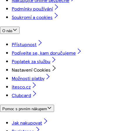
Nakupujte online bezpečně
Podmínky používání
Soukromí a cookies
O nás
Přístupnost
Podívejte se, kam doručujeme
Poplatek za službu
Nastavení Cookies
Možnosti platby
itesco.cz
Clubcard
Pomoc s prvním nákupem
Jak nakupovat