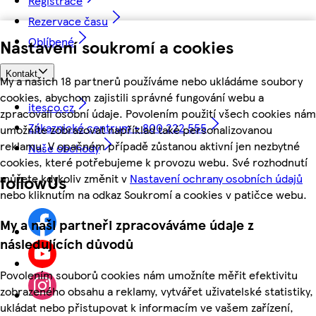
Registrace
Rezervace času
Oblíbené
Nastavení soukromí a cookies
Kontakt
My a našich 18 partnerů používáme nebo ukládáme soubory
cookies, abychom zajistili správné fungování webu a
itesco.cz
zpracovali osobní údaje. Povolením použití všech cookies nám
Zákaznické centrum - 800 222 555
umožníte zobrazovat například také personalizovanou
reklamu. V opačném případě zůstanou aktivní jen nezbytné
Naše obchody
cookies, které potřebujeme k provozu webu. Své rozhodnutí
můžete kdykoliv změnit v
Nastavení ochrany osobních údajů
followUs
nebo kliknutím na odkaz Soukromí a cookies v patičce webu.
My a naši partneři zpracováváme údaje z
následujících důvodů
Povolením souborů cookies nám umožníte měřit efektivitu
zobrazeného obsahu a reklamy, vytvářet uživatelské statistiky,
ukládat nebo přistupovat k informacím ve vašem zařízení,