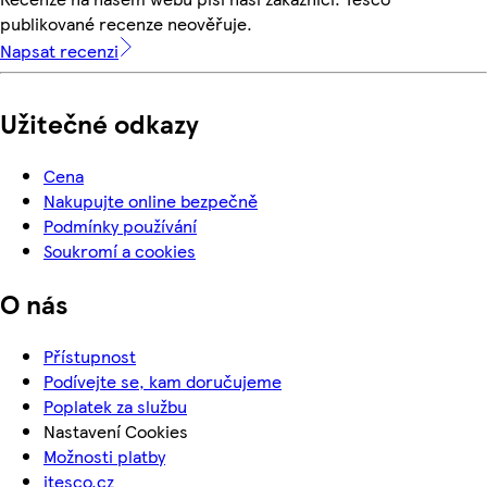
publikované recenze neověřuje.
Napsat recenzi
Užitečné odkazy
Cena
Nakupujte online bezpečně
Podmínky používání
Soukromí a cookies
O nás
Přístupnost
Podívejte se, kam doručujeme
Poplatek za službu
Nastavení Cookies
Možnosti platby
itesco.cz