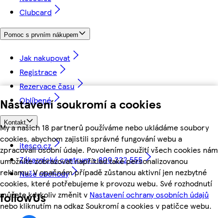
Clubcard
Pomoc s prvním nákupem
Jak nakupovat
Registrace
Rezervace času
Oblíbené
Nastavení soukromí a cookies
Kontakt
My a našich 18 partnerů používáme nebo ukládáme soubory
cookies, abychom zajistili správné fungování webu a
itesco.cz
zpracovali osobní údaje. Povolením použití všech cookies nám
Zákaznické centrum - 800 222 555
umožníte zobrazovat například také personalizovanou
reklamu. V opačném případě zůstanou aktivní jen nezbytné
Naše obchody
cookies, které potřebujeme k provozu webu. Své rozhodnutí
můžete kdykoliv změnit v
Nastavení ochrany osobních údajů
followUs
nebo kliknutím na odkaz Soukromí a cookies v patičce webu.