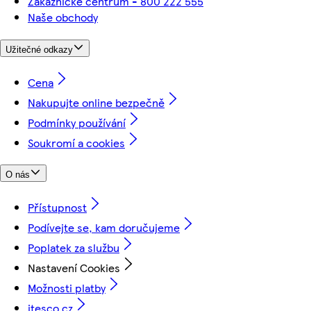
Zákaznické centrum - 800 222 555
Naše obchody
Užitečné odkazy
Cena
Nakupujte online bezpečně
Podmínky používání
Soukromí a cookies
O nás
Přístupnost
Podívejte se, kam doručujeme
Poplatek za službu
Nastavení Cookies
Možnosti platby
itesco.cz