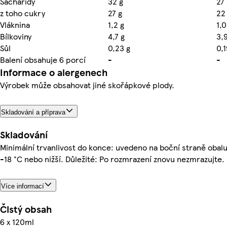
Sacharidy
32 g
27 
z toho cukry
27 g
22
Vláknina
1,2 g
1,0
Bílkoviny
4,7 g
3,9
Sůl
0,23 g
0,1
Balení obsahuje 6 porcí
-
-
Informace o alergenech
Výrobek může obsahovat jiné skořápkové plody.
Skladování a příprava
Skladování
Minimální trvanlivost do konce: uvedeno na boční straně obalu
-18 °C nebo nižší. Důležité: Po rozmrazení znovu nezmrazujte.
Více informací
Čistý obsah
6 x 120ml