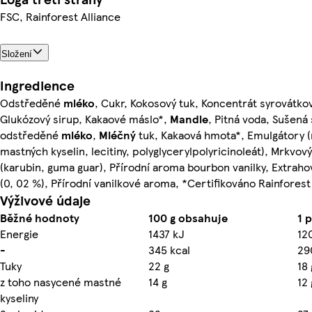
FSC, Rainforest Alliance
Složení
Ingredience
Odstředěné
mléko
, Cukr, Kokosový tuk, Koncentrát syrovátkov
Glukózový sirup, Kakaové máslo*,
Mandle
, Pitná voda, Sušená 
odstředěné
mléko
,
Mléčný
tuk, Kakaová hmota*, Emulgátory (
mastných kyselin, lecitiny, polyglycerylpolyricinoleát), Mrkvový
(karubin, guma guar), Přírodní aroma bourbon vanilky, Extraho
(0, 02 %), Přírodní vanilkové aroma, *Certifikováno Rainforest
Výživové údaje
Běžné hodnoty
100 g obsahuje
1 
Energie
1437 kJ
12
-
345 kcal
29
Tuky
22 g
18 
z toho nasycené mastné
14 g
12 
kyseliny