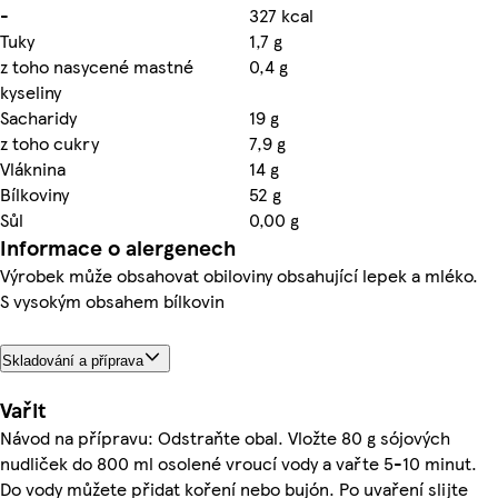
-
327 kcal
Tuky
1,7 g
z toho nasycené mastné
0,4 g
kyseliny
Sacharidy
19 g
z toho cukry
7,9 g
Vláknina
14 g
Bílkoviny
52 g
Sůl
0,00 g
Informace o alergenech
Výrobek může obsahovat obiloviny obsahující lepek a mléko.
S vysokým obsahem bílkovin
Skladování a příprava
Vařit
Návod na přípravu: Odstraňte obal. Vložte 80 g sójových
nudliček do 800 ml osolené vroucí vody a vařte 5-10 minut.
Do vody můžete přidat koření nebo bujón. Po uvaření slijte