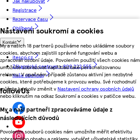
Jak nakupovat
Registrace
Rezervace času
Oblíbené
Nastavení soukromí a cookies
Kontakt
My a našich 18 partnerů používáme nebo ukládáme soubory
cookies, abychom zajistili správné fungování webu a
itesco.cz
zpracovali osobní údaje. Povolením použití všech cookies nám
Zákaznické centrum - 800 222 555
umožníte zobrazovat například také personalizovanou
reklamu. V opačném případě zůstanou aktivní jen nezbytné
Naše obchody
cookies, které potřebujeme k provozu webu. Své rozhodnutí
můžete kdykoliv změnit v
Nastavení ochrany osobních údajů
followUs
nebo kliknutím na odkaz Soukromí a cookies v patičce webu.
My a naši partneři zpracováváme údaje z
následujících důvodů
Povolením souborů cookies nám umožníte měřit efektivitu
zobrazeného obsahu a reklamy, vytvářet uživatelské statistiky,