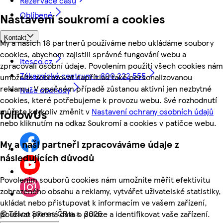
Rezervace času
Oblíbené
Nastavení soukromí a cookies
Kontakt
My a našich 18 partnerů používáme nebo ukládáme soubory
cookies, abychom zajistili správné fungování webu a
itesco.cz
zpracovali osobní údaje. Povolením použití všech cookies nám
Zákaznické centrum - 800 222 555
umožníte zobrazovat například také personalizovanou
reklamu. V opačném případě zůstanou aktivní jen nezbytné
Naše obchody
cookies, které potřebujeme k provozu webu. Své rozhodnutí
můžete kdykoliv změnit v
Nastavení ochrany osobních údajů
followUs
nebo kliknutím na odkaz Soukromí a cookies v patičce webu.
My a naši partneři zpracováváme údaje z
následujících důvodů
Povolením souborů cookies nám umožníte měřit efektivitu
zobrazeného obsahu a reklamy, vytvářet uživatelské statistiky,
ukládat nebo přistupovat k informacím ve vašem zařízení,
©
Tesco Stores ČR a.s. 2026
používat přesná data o poloze a identifikovat vaše zařízení.