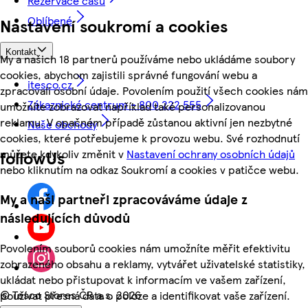
Rezervace času
Oblíbené
Nastavení soukromí a cookies
Kontakt
My a našich 18 partnerů používáme nebo ukládáme soubory
cookies, abychom zajistili správné fungování webu a
itesco.cz
zpracovali osobní údaje. Povolením použití všech cookies nám
Zákaznické centrum - 800 222 555
umožníte zobrazovat například také personalizovanou
reklamu. V opačném případě zůstanou aktivní jen nezbytné
Naše obchody
cookies, které potřebujeme k provozu webu. Své rozhodnutí
můžete kdykoliv změnit v
Nastavení ochrany osobních údajů
followUs
nebo kliknutím na odkaz Soukromí a cookies v patičce webu.
My a naši partneři zpracováváme údaje z
následujících důvodů
Povolením souborů cookies nám umožníte měřit efektivitu
zobrazeného obsahu a reklamy, vytvářet uživatelské statistiky,
ukládat nebo přistupovat k informacím ve vašem zařízení,
©
Tesco Stores ČR a.s. 2026
používat přesná data o poloze a identifikovat vaše zařízení.