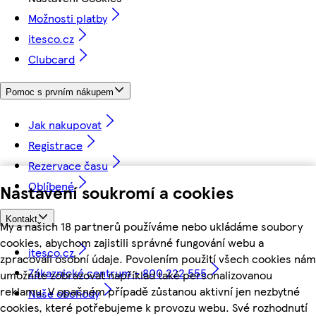
Možnosti platby
itesco.cz
Clubcard
Pomoc s prvním nákupem
Jak nakupovat
Registrace
Rezervace času
Oblíbené
Nastavení soukromí a cookies
Kontakt
My a našich 18 partnerů používáme nebo ukládáme soubory
cookies, abychom zajistili správné fungování webu a
itesco.cz
zpracovali osobní údaje. Povolením použití všech cookies nám
Zákaznické centrum - 800 222 555
umožníte zobrazovat například také personalizovanou
reklamu. V opačném případě zůstanou aktivní jen nezbytné
Naše obchody
cookies, které potřebujeme k provozu webu. Své rozhodnutí