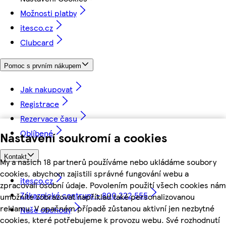
Možnosti platby
itesco.cz
Clubcard
Pomoc s prvním nákupem
Jak nakupovat
Registrace
Rezervace času
Oblíbené
Nastavení soukromí a cookies
Kontakt
My a našich 18 partnerů používáme nebo ukládáme soubory
cookies, abychom zajistili správné fungování webu a
itesco.cz
zpracovali osobní údaje. Povolením použití všech cookies nám
Zákaznické centrum - 800 222 555
umožníte zobrazovat například také personalizovanou
reklamu. V opačném případě zůstanou aktivní jen nezbytné
Naše obchody
cookies, které potřebujeme k provozu webu. Své rozhodnutí