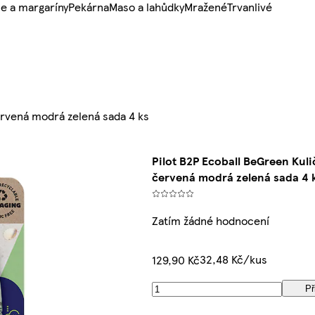
e a margaríny
Pekárna
Maso a lahůdky
Mražené
Trvanlivé
ervená modrá zelená sada 4 ks
Pilot B2P Ecoball BeGreen Kul
červená modrá zelená sada 4 
Zatím žádné hodnocení
32,48 Kč/kus
129,90 Kč
Př