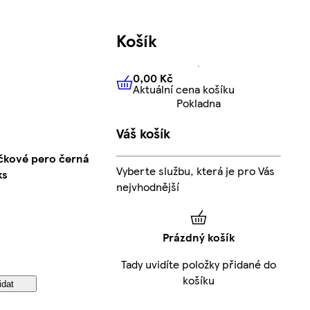
Košík
0,00 Kč
Aktuální cena košíku
0,00 Kč
Aktuální cena košíku
Pokladna
Váš košík
ičkové pero černá
Vyberte službu, která je pro Vás
ks
nejvhodnější
Prázdný košík
Tady uvidíte položky přidané do
košíku
idat