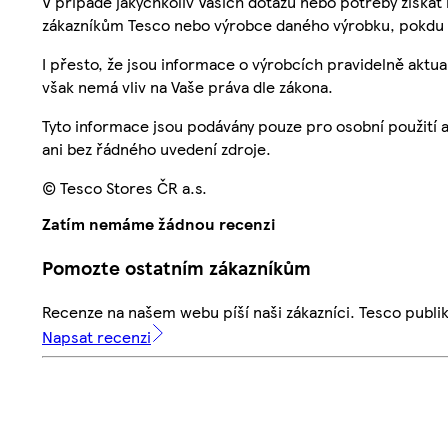
V případě jakýchkoliv Vašich dotazů nebo potřeby získat
zákazníkům Tesco nebo výrobce daného výrobku, pokdu 
I přesto, že jsou informace o výrobcích pravidelně akt
však nemá vliv na Vaše práva dle zákona.
Tyto informace jsou podávány pouze pro osobní použití 
ani bez řádného uvedení zdroje.
© Tesco Stores ČR a.s.
Zatím nemáme žádnou recenzi
Pomozte ostatním zákazníkům
Recenze na našem webu píší naši zákazníci. Tesco publ
Napsat recenzi