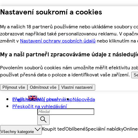
Nastavení soukromí a cookies
My a našich 18 partnerů používáme nebo ukládáme soubory coo
zobrazovat například také personalizovanou reklamu. V opačn
změnit v
Nastavení ochrany osobních údajů
nebo kliknutím na 
My a naši partneři zpracováváme údaje z následuj
Povolením souborů cookies nám umožníte měřit efektivitu zobr
používat přesná data o poloze a identifikovat vaše zařízení.
Se
Přijmout vše
Odmítnout vše
Vlastní nastavení
Přejít na hlavní obsah
English
Můj první nákup
Nápověda
Přeskočit na vyhledávání
Koupit teď
Oblíbené
Speciální nabídky
Online
Všechny kategorie