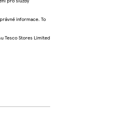
ení pro služby
správné informace. To
su Tesco Stores Limited