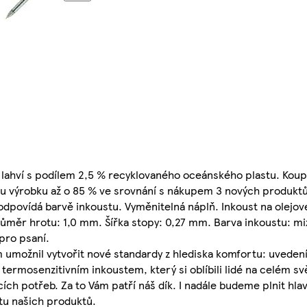
h lahví s podílem 2,5 % recyklovaného oceánského plastu. Kou
opu výrobku až o 85 % ve srovnání s nákupem 3 nových produktů
dpovídá barvě inkoustu. Vyměnitelná náplň. Inkoust na olejové 
růměr hrotu: 1,0 mm. Šířka stopy: 0,27 mm. Barva inkoustu: mi
pro psaní.
možnil vytvořit nové standardy z hlediska komfortu: uvedení
 termosenzitivním inkoustem, který si oblíbili lidé na celém s
 potřeb. Za to Vám patří náš dík. I nadále budeme plnit hlavn
rtu našich produktů.