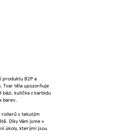
pí produktu B2P a
. Tvar těla upozorňuje
bázi, kulička z karbidu
x barev.
 rollerů s tekutým
větě. Díky Vám jsme v
í úkoly, kterými jsou