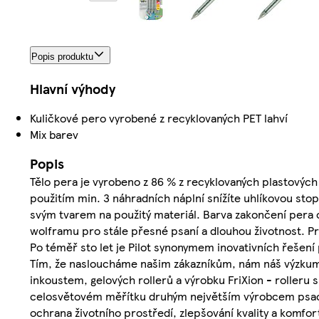
Popis produktu
Hlavní výhody
Kuličkové pero vyrobené z recyklovaných PET lahví
Mix barev
Popis
Tělo pera je vyrobeno z 86 % z recyklovaných plastovýc
použitím min. 3 náhradních náplní snížíte uhlíkovou st
svým tvarem na použitý materiál. Barva zakončení pera o
wolframu pro stále přesné psaní a dlouhou životnost. P
Po téměř sto let je Pilot synonymem inovativních řešení 
Tím, že nasloucháme našim zákazníkům, nám náš výzkum u
inkoustem, gelových rollerů a výrobku FriXion - rolleru s
celosvětovém měřítku druhým největším výrobcem psacích
ochrana životního prostředí, zlepšování kvality a komfo