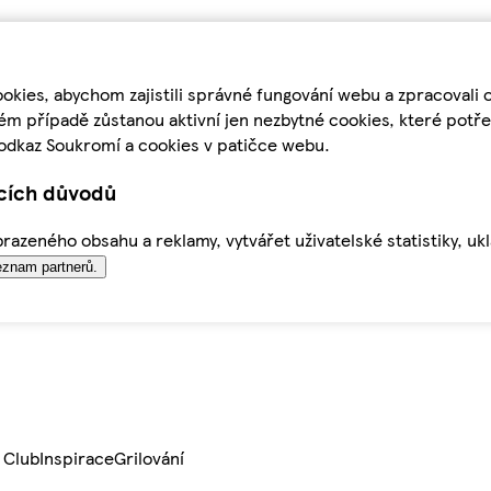
kies, abychom zajistili správné fungování webu a zpracovali 
ém případě zůstanou aktivní jen nezbytné cookies, které pot
odkaz Soukromí a cookies v patičce webu.
ících důvodů
azeného obsahu a reklamy, vytvářet uživatelské statistiky, uk
znam partnerů.
 Club
Inspirace
Grilování