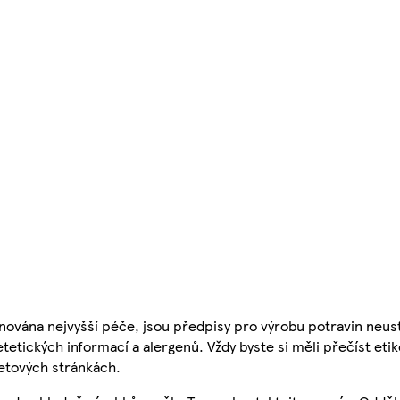
nována nejvyšší péče, jsou předpisy pro výrobu potravin neust
etetických informací a alergenů. Vždy byste si měli přečíst eti
etových stránkách.