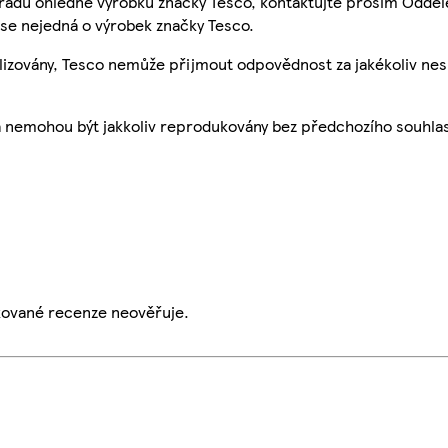
 radu ohledně výrobků značky Tesco, kontaktujte prosím Odděl
se nejedná o výrobek značky Tesco.
ualizovány, Tesco nemůže přijmout odpovědnost za jakékoliv ne
a nemohou být jakkoliv reprodukovány bez předchozího souhla
ikované recenze neověřuje.