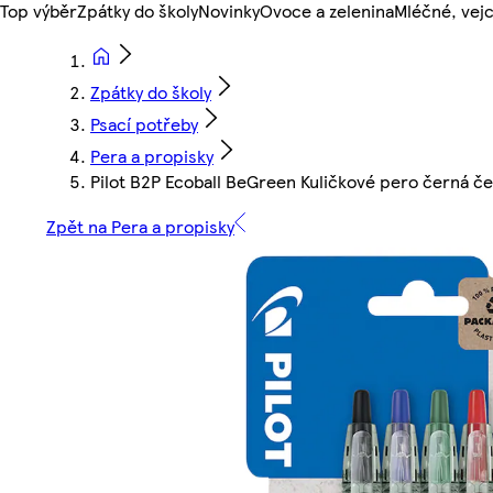
Top výběr
Zpátky do školy
Novinky
Ovoce a zelenina
Mléčné, vejc
Zpátky do školy
Psací potřeby
Pera a propisky
Pilot B2P Ecoball BeGreen Kuličkové pero černá č
Zpět na Pera a propisky