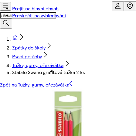
Přejít na hlavní obsah
Přeskočit na vyhledávání
Zpátky do školy
Psací potřeby
Tužky, gumy, ořezávátka
Stabilo Swano grafitová tužka 2 ks
Zpět na Tužky, gumy, ořezávátka