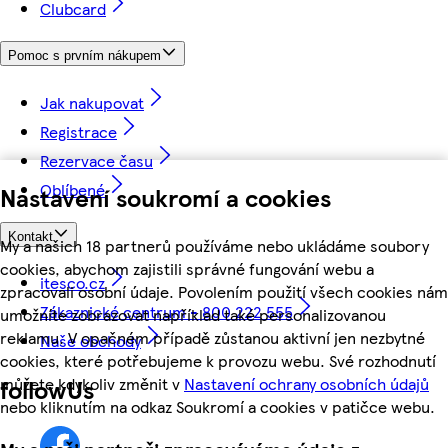
Clubcard
Pomoc s prvním nákupem
Jak nakupovat
Registrace
Rezervace času
Oblíbené
Nastavení soukromí a cookies
Kontakt
My a našich 18 partnerů používáme nebo ukládáme soubory
cookies, abychom zajistili správné fungování webu a
itesco.cz
zpracovali osobní údaje. Povolením použití všech cookies nám
Zákaznické centrum - 800 222 555
umožníte zobrazovat například také personalizovanou
reklamu. V opačném případě zůstanou aktivní jen nezbytné
Naše obchody
cookies, které potřebujeme k provozu webu. Své rozhodnutí
můžete kdykoliv změnit v
Nastavení ochrany osobních údajů
followUs
nebo kliknutím na odkaz Soukromí a cookies v patičce webu.