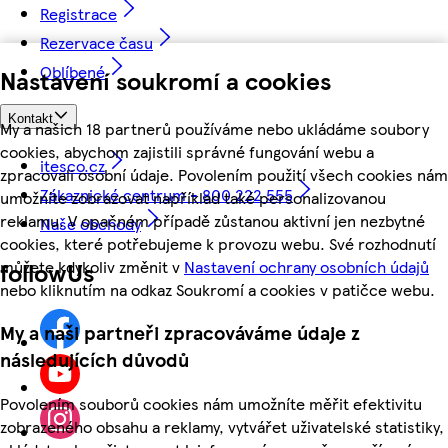
Registrace
Rezervace času
Oblíbené
Nastavení soukromí a cookies
Kontakt
My a našich 18 partnerů používáme nebo ukládáme soubory
cookies, abychom zajistili správné fungování webu a
itesco.cz
zpracovali osobní údaje. Povolením použití všech cookies nám
Zákaznické centrum - 800 222 555
umožníte zobrazovat například také personalizovanou
reklamu. V opačném případě zůstanou aktivní jen nezbytné
Naše obchody
cookies, které potřebujeme k provozu webu. Své rozhodnutí
můžete kdykoliv změnit v
Nastavení ochrany osobních údajů
followUs
nebo kliknutím na odkaz Soukromí a cookies v patičce webu.
My a naši partneři zpracováváme údaje z
následujících důvodů
Povolením souborů cookies nám umožníte měřit efektivitu
zobrazeného obsahu a reklamy, vytvářet uživatelské statistiky,