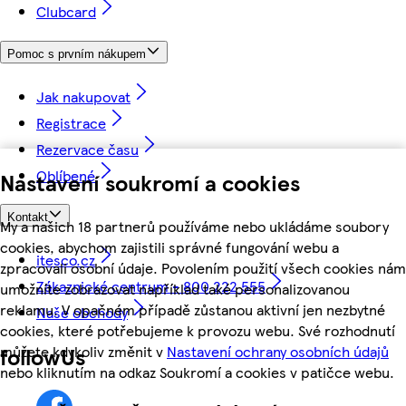
Clubcard
Pomoc s prvním nákupem
Jak nakupovat
Registrace
Rezervace času
Oblíbené
Nastavení soukromí a cookies
Kontakt
My a našich 18 partnerů používáme nebo ukládáme soubory
cookies, abychom zajistili správné fungování webu a
itesco.cz
zpracovali osobní údaje. Povolením použití všech cookies nám
Zákaznické centrum - 800 222 555
umožníte zobrazovat například také personalizovanou
reklamu. V opačném případě zůstanou aktivní jen nezbytné
Naše obchody
cookies, které potřebujeme k provozu webu. Své rozhodnutí
můžete kdykoliv změnit v
Nastavení ochrany osobních údajů
followUs
nebo kliknutím na odkaz Soukromí a cookies v patičce webu.