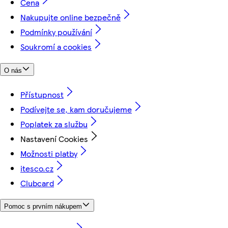
Cena
Nakupujte online bezpečně
Podmínky používání
Soukromí a cookies
O nás
Přístupnost
Podívejte se, kam doručujeme
Poplatek za službu
Nastavení Cookies
Možnosti platby
itesco.cz
Clubcard
Pomoc s prvním nákupem