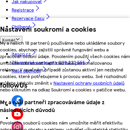
Jak nakupovat
Registrace
Rezervace času
Oblíbené
Nastavení soukromí a cookies
Kontakt
My a našich 18 partnerů používáme nebo ukládáme soubory
cookies, abychom zajistili správné fungování webu a
itesco.cz
zpracovali osobní údaje. Povolením použití všech cookies nám
Zákaznické centrum - 800 222 555
umožníte zobrazovat například také personalizovanou
reklamu. V opačném případě zůstanou aktivní jen nezbytné
Naše obchody
cookies, které potřebujeme k provozu webu. Své rozhodnutí
můžete kdykoliv změnit v
Nastavení ochrany osobních údajů
followUs
nebo kliknutím na odkaz Soukromí a cookies v patičce webu.
My a naši partneři zpracováváme údaje z
následujících důvodů
Povolením souborů cookies nám umožníte měřit efektivitu
zobrazeného obsahu a reklamy, vytvářet uživatelské statistiky,