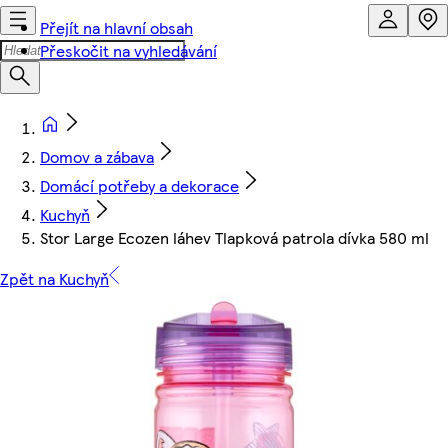
Přejít na hlavní obsah
Přeskočit na vyhledávání
Domov a zábava
Domácí potřeby a dekorace
Kuchyň
Stor Large Ecozen láhev Tlapková patrola dívka 580 ml
Zpět na Kuchyň