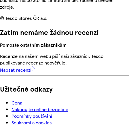
souhlasu Tesco Stores Limited ani bez řádného uvedení
zdroje.
© Tesco Stores ČR a.s.
Zatím nemáme žádnou recenzi
Pomozte ostatním zákazníkům
Recenze na našem webu píší naši zákazníci. Tesco
publikované recenze neověřuje.
Napsat recenzi
Užitečné odkazy
Cena
Nakupujte online bezpečně
Podmínky používání
Soukromí a cookies