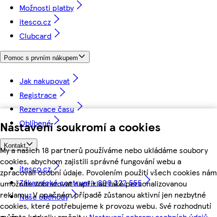
Možnosti platby
itesco.cz
Clubcard
Pomoc s prvním nákupem
Jak nakupovat
Registrace
Rezervace času
Oblíbené
Nastavení soukromí a cookies
Kontakt
My a našich 18 partnerů používáme nebo ukládáme soubory
cookies, abychom zajistili správné fungování webu a
itesco.cz
zpracovali osobní údaje. Povolením použití všech cookies nám
Zákaznické centrum - 800 222 555
umožníte zobrazovat například také personalizovanou
reklamu. V opačném případě zůstanou aktivní jen nezbytné
Naše obchody
cookies, které potřebujeme k provozu webu. Své rozhodnutí
můžete kdykoliv změnit v
Nastavení ochrany osobních údajů