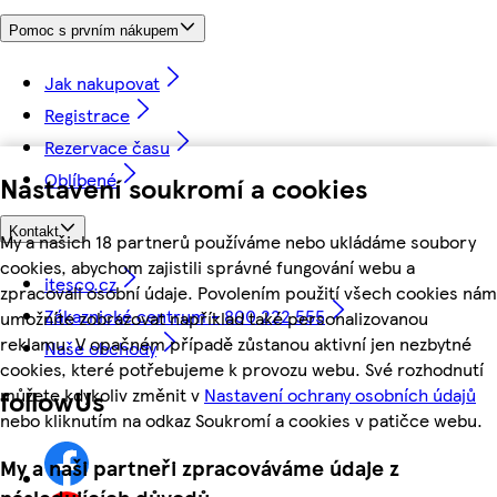
Pomoc s prvním nákupem
Jak nakupovat
Registrace
Rezervace času
Oblíbené
Nastavení soukromí a cookies
Kontakt
My a našich 18 partnerů používáme nebo ukládáme soubory
cookies, abychom zajistili správné fungování webu a
itesco.cz
zpracovali osobní údaje. Povolením použití všech cookies nám
Zákaznické centrum - 800 222 555
umožníte zobrazovat například také personalizovanou
reklamu. V opačném případě zůstanou aktivní jen nezbytné
Naše obchody
cookies, které potřebujeme k provozu webu. Své rozhodnutí
můžete kdykoliv změnit v
Nastavení ochrany osobních údajů
followUs
nebo kliknutím na odkaz Soukromí a cookies v patičce webu.
My a naši partneři zpracováváme údaje z