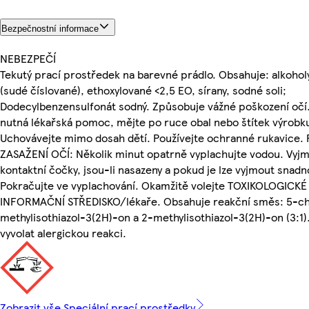
Bezpečnostní informace
NEBEZPEČÍ
Tekutý prací prostředek na barevné prádlo. Obsahuje: alkohol
(sudé číslované), ethoxylované <2,5 EO, sírany, sodné soli;
Dodecylbenzensulfonát sodný. Způsobuje vážné poškození očí.
nutná lékařská pomoc, mějte po ruce obal nebo štítek výrobk
Uchovávejte mimo dosah dětí. Používejte ochranné rukavice. 
ZASAŽENÍ OČÍ: Několik minut opatrně vyplachujte vodou. Vyj
kontaktní čočky, jsou-li nasazeny a pokud je lze vyjmout snadn
Pokračujte ve vyplachování. Okamžitě volejte TOXIKOLOGICKÉ
INFORMAČNÍ STŘEDISKO/lékaře. Obsahuje reakční směs: 5-ch
methylisothiazol-3(2H)-on a 2-methylisothiazol-3(2H)-on (3:1)
vyvolat alergickou reakci.
Zobrazit vše Speciální prací prostředky