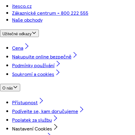
itesco.cz
Zákaznické centrum - 800 222 555
Naše obchody
Užitečné odkazy
Cena
Nakupujte online bezpečně
Podmínky používání
Soukromí a cookies
O nás
Přístupnost
Podívejte se, kam doručujeme
Poplatek za službu
Nastavení Cookies