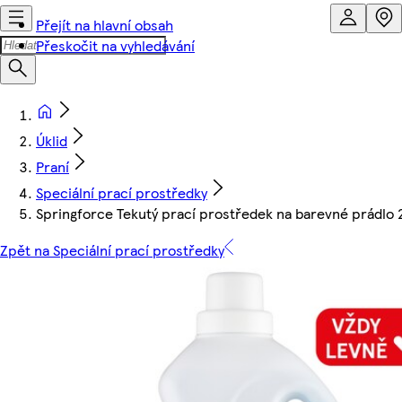
Přejít na hlavní obsah
Přeskočit na vyhledávání
Úklid
Praní
Speciální prací prostředky
Springforce Tekutý prací prostředek na barevné prádlo 2
Zpět na Speciální prací prostředky