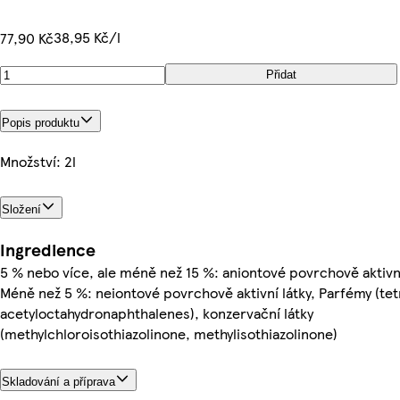
38,95 Kč/l
77,90 Kč
Přidat
Popis produktu
Množství: 2l
Složení
Ingredience
5 % nebo více, ale méně než 15 %: aniontové povrchově aktivní
Méně než 5 %: neiontové povrchově aktivní látky, Parfémy (te
acetyloctahydronaphthalenes), konzervační látky
(methylchloroisothiazolinone, methylisothiazolinone)
Skladování a příprava