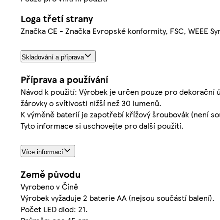
Loga třetí strany
Značka CE - Značka Evropské konformity, FSC, WEEE Sy
Skladování a příprava
Příprava a používání
Návod k použití: Výrobek je určen pouze pro dekorační ú
žárovky o svítivosti nižší než 30 lumenů.
K výměně baterií je zapotřebí křížový šroubovák (není sou
Tyto informace si uschovejte pro další použití.
Více informací
Země původu
Vyrobeno v Číně
Výrobek vyžaduje 2 baterie AA (nejsou součástí balení).
Počet LED diod: 21.