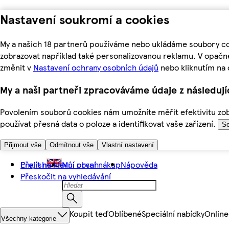
Nastavení soukromí a cookies
My a našich 18 partnerů používáme nebo ukládáme soubory coo
zobrazovat například také personalizovanou reklamu. V opačn
změnit v
Nastavení ochrany osobních údajů
nebo kliknutím na 
My a naši partneři zpracováváme údaje z následuj
Povolením souborů cookies nám umožníte měřit efektivitu zobr
používat přesná data o poloze a identifikovat vaše zařízení.
Se
Přijmout vše
Odmítnout vše
Vlastní nastavení
Přejít na hlavní obsah
English
Můj první nákup
Nápověda
Přeskočit na vyhledávání
Koupit teď
Oblíbené
Speciální nabídky
Online
Všechny kategorie