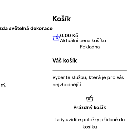
Košík
zda světelná dekorace
0,00 Kč
Aktuální cena košíku
0,00 Kč
Aktuální cena košíku
Pokladna
Váš košík
Vyberte službu, která je pro Vás
nejvhodnější
ný.
Prázdný košík
Tady uvidíte položky přidané do
košíku