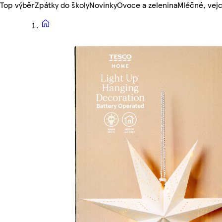
Top výběr
Zpátky do školy
Novinky
Ovoce a zelenina
Mléčné, vejc