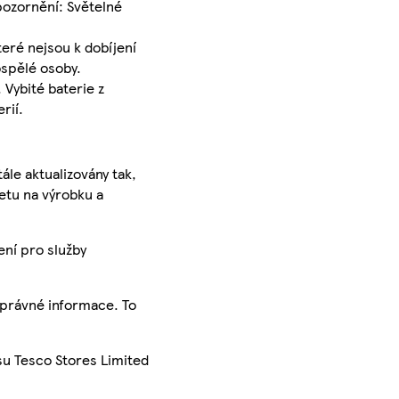
ozornění: Světelné
eré nejsou k dobíjení
ospělé osoby.
 Vybité baterie z
rií.
ále aktualizovány tak,
ketu na výrobku a
ení pro služby
správné informace. To
su Tesco Stores Limited