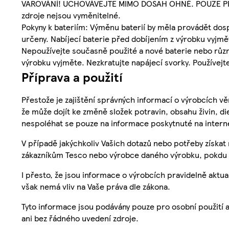
VAROVÁNÍ! UCHOVÁVEJTE MIMO DOSAH OHNĚ. POUZE PRO V
zdroje nejsou vyměnitelné.
Pokyny k bateriím: Výměnu baterií by měla provádět dosp
určeny. Nabíjecí baterie před dobíjením z výrobku vyjm
Nepoužívejte současně použité a nové baterie nebo různé 
výrobku vyjměte. Nezkratujte napájecí svorky. Používejt
Příprava a použití
Přestože je zajištění správných informací o výrobcích vě
že může dojít ke změně složek potravin, obsahu živin, di
nespoléhat se pouze na informace poskytnuté na intern
V případě jakýchkoliv Vašich dotazů nebo potřeby získat
zákazníkům Tesco nebo výrobce daného výrobku, pokdu 
I přesto, že jsou informace o výrobcích pravidelně akt
však nemá vliv na Vaše práva dle zákona.
Tyto informace jsou podávány pouze pro osobní použití 
ani bez řádného uvedení zdroje.