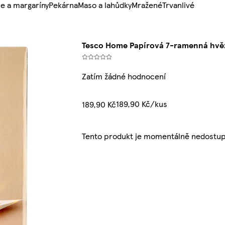
e a margaríny
Pekárna
Maso a lahůdky
Mražené
Trvanlivé
Tesco Home Papírová 7-ramenná hvě
Zatím žádné hodnocení
189,90 Kč/kus
189,90 Kč
Tento produkt je momentálně nedostup