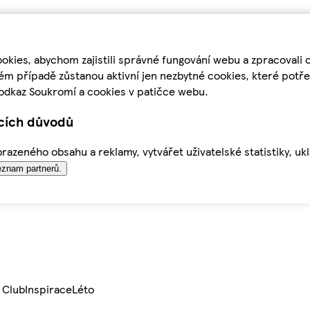
kies, abychom zajistili správné fungování webu a zpracovali 
ém případě zůstanou aktivní jen nezbytné cookies, které pot
odkaz Soukromí a cookies v patičce webu.
ících důvodů
azeného obsahu a reklamy, vytvářet uživatelské statistiky, uk
znam partnerů.
 Club
Inspirace
Léto