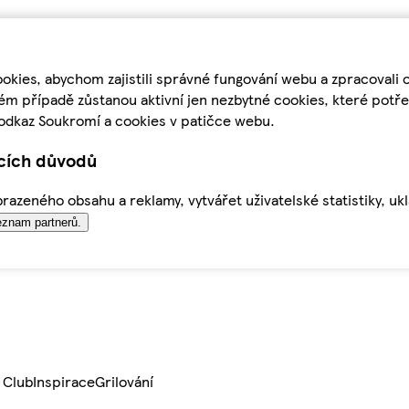
kies, abychom zajistili správné fungování webu a zpracovali 
ém případě zůstanou aktivní jen nezbytné cookies, které pot
odkaz Soukromí a cookies v patičce webu.
ících důvodů
azeného obsahu a reklamy, vytvářet uživatelské statistiky, uk
znam partnerů.
 Club
Inspirace
Grilování