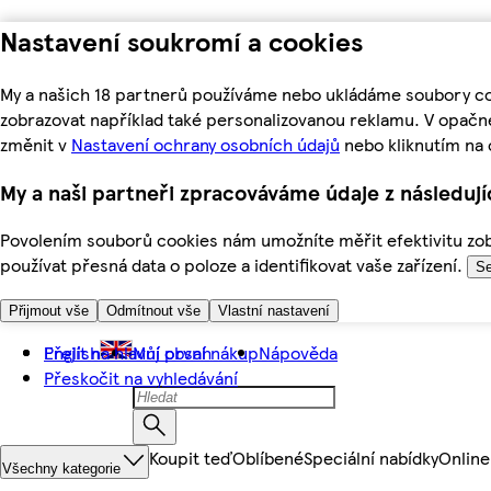
Nastavení soukromí a cookies
My a našich 18 partnerů používáme nebo ukládáme soubory coo
zobrazovat například také personalizovanou reklamu. V opačn
změnit v
Nastavení ochrany osobních údajů
nebo kliknutím na 
My a naši partneři zpracováváme údaje z následuj
Povolením souborů cookies nám umožníte měřit efektivitu zobr
používat přesná data o poloze a identifikovat vaše zařízení.
Se
Přijmout vše
Odmítnout vše
Vlastní nastavení
Přejít na hlavní obsah
English
Můj první nákup
Nápověda
Přeskočit na vyhledávání
Koupit teď
Oblíbené
Speciální nabídky
Online
Všechny kategorie