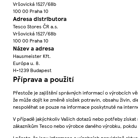
Vršovická 1527/68b
100 00 Praha 10
Adresa distributora
Tesco Stores ČR a.s.
Vršovická 1527/68b
100 00 Praha 10
Název a adresa
Hausmeister Kft.
Európa u. 8.
H-1239 Budapest
Příprava a použití
Přestože je zajištění správných informací o výrobcích vě
že může dojít ke změně složek potravin, obsahu živin, di
nespoléhat se pouze na informace poskytnuté na intern
V případě jakýchkoliv Vašich dotazů nebo potřeby získat
zákazníkům Tesco nebo výrobce daného výrobku, pokdu 
I přesto, že jsou informace o výrobcích pravidelně akt