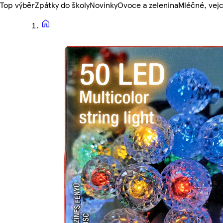
Top výběr
Zpátky do školy
Novinky
Ovoce a zelenina
Mléčné, vejc