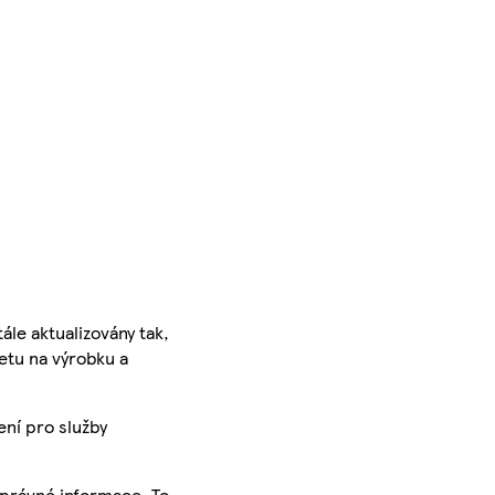
ále aktualizovány tak,
ketu na výrobku a
ení pro služby
správné informace. To