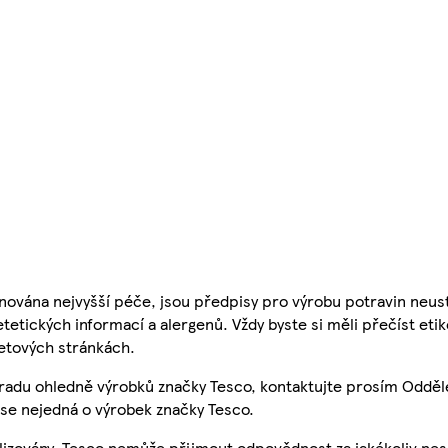
nována nejvyšší péče, jsou předpisy pro výrobu potravin neust
etetických informací a alergenů. Vždy byste si měli přečíst eti
etových stránkách.
 radu ohledně výrobků značky Tesco, kontaktujte prosím Odděl
se nejedná o výrobek značky Tesco.
ualizovány, Tesco nemůže přijmout odpovědnost za jakékoliv ne