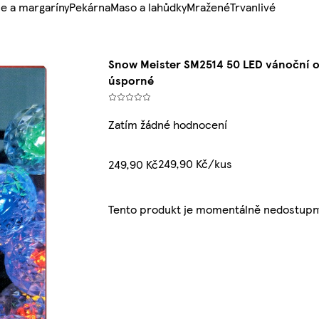
e a margaríny
Pekárna
Maso a lahůdky
Mražené
Trvanlivé
Snow Meister SM2514 50 LED vánoční o
úsporné
Zatím žádné hodnocení
249,90 Kč/kus
249,90 Kč
Tento produkt je momentálně nedostupn