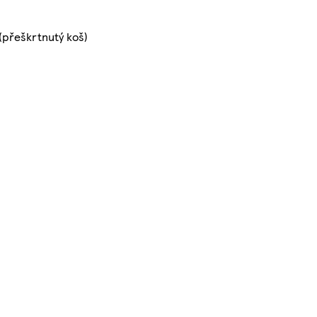
(přeškrtnutý koš)