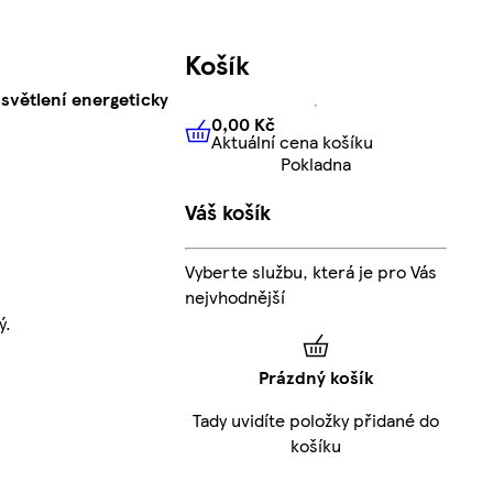
Košík
světlení energeticky
0,00 Kč
Aktuální cena košíku
0,00 Kč
Aktuální cena košíku
Pokladna
Váš košík
Vyberte službu, která je pro Vás
nejvhodnější
ý.
Prázdný košík
Tady uvidíte položky přidané do
košíku