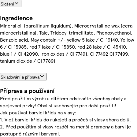
Složení
Ingredience
Mineral oil (paraffinum liquidum), Microcrystalline wax (cera
microcristallina), Talc, Tridecyl trimellitate, Phenoxyethanol,
Benzoic acid, May contain +/- yellow 5 lake / CI 19140, Yellow
6 / CI 15985, red 7 lake / CI 15850, red 28 lake / CI 45410,
blue 1 / CI 42090, iron oxides / CI 77491, CI 77492 CI 77499,
tanium dioxide / CI 77891
Skladování a příprava
Příprava a používání
Před použitím výrobku dítětem odstraňte všechny obaly a
spojovací prvky! Obal si uschovejte pro další použití!
Jak používat barvící křídu na vlasy:
1. Vlož barvící křídu do rukojeti a pročeš si vlasy shora dolů.
2. Před použitím si vlasy rozděl na menší prameny a barvi je
postupně různými barvami.