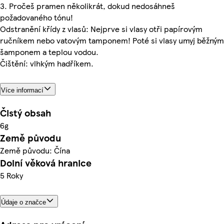
3. Pročeš pramen několikrát, dokud nedosáhneš
požadovaného tónu!
Odstranění křídy z vlasů: Nejprve si vlasy otři papírovým
ručníkem nebo vatovým tamponem! Poté si vlasy umyj běžným
šamponem a teplou vodou.
Čištění: vlhkým hadříkem.
Více informací
Čistý obsah
6g
Země původu
Země původu: Čína
Dolní věková hranice
5 Roky
Údaje o značce