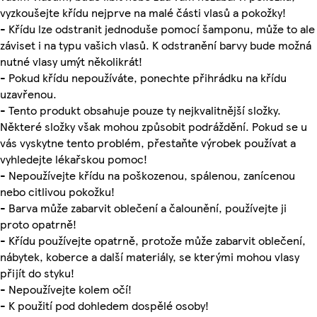
vyzkoušejte křídu nejprve na malé části vlasů a pokožky!
- Křídu lze odstranit jednoduše pomocí šamponu, může to ale
záviset i na typu vašich vlasů. K odstranění barvy bude možná
nutné vlasy umýt několikrát!
- Pokud křídu nepoužíváte, ponechte přihrádku na křídu
uzavřenou.
- Tento produkt obsahuje pouze ty nejkvalitnější složky.
Některé složky však mohou způsobit podráždění. Pokud se u
vás vyskytne tento problém, přestaňte výrobek používat a
vyhledejte lékařskou pomoc!
- Nepoužívejte křídu na poškozenou, spálenou, zanícenou
nebo citlivou pokožku!
- Barva může zabarvit oblečení a čalounění, používejte ji
proto opatrně!
- Křídu používejte opatrně, protože může zabarvit oblečení,
nábytek, koberce a další materiály, se kterými mohou vlasy
přijít do styku!
- Nepoužívejte kolem očí!
- K použití pod dohledem dospělé osoby!