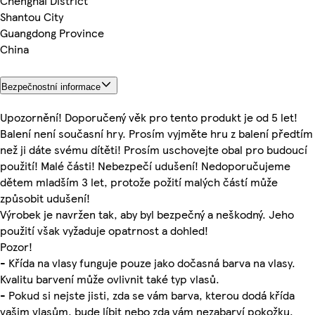
Chenghai District
Shantou City
Guangdong Province
China
Bezpečnostní informace
Upozornění! Doporučený věk pro tento produkt je od 5 let!
Balení není současní hry. Prosím vyjměte hru z balení předtím
než ji dáte svému dítěti! Prosím uschovejte obal pro budoucí
použití! Malé části! Nebezpečí udušení! Nedoporučujeme
dětem mladším 3 let, protože požití malých částí může
způsobit udušení!
Výrobek je navržen tak, aby byl bezpečný a neškodný. Jeho
použití však vyžaduje opatrnost a dohled!
Pozor!
- Křída na vlasy funguje pouze jako dočasná barva na vlasy.
Kvalitu barvení může ovlivnit také typ vlasů.
- Pokud si nejste jisti, zda se vám barva, kterou dodá křída
vašim vlasům, bude líbit nebo zda vám nezabarví pokožku,