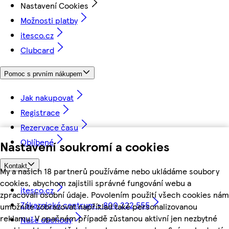
Nastavení Cookies
Možnosti platby
itesco.cz
Clubcard
Pomoc s prvním nákupem
Jak nakupovat
Registrace
Rezervace času
Oblíbené
Nastavení soukromí a cookies
Kontakt
My a našich 18 partnerů používáme nebo ukládáme soubory
cookies, abychom zajistili správné fungování webu a
itesco.cz
zpracovali osobní údaje. Povolením použití všech cookies nám
Zákaznické centrum - 800 222 555
umožníte zobrazovat například také personalizovanou
reklamu. V opačném případě zůstanou aktivní jen nezbytné
Naše obchody