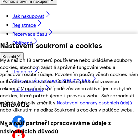
Pomoc s prvním nákupem
Jak nakupovat
Registrace
Rezervace času
Oblíbené
Nastavení soukromí a cookies
Kontakt
My a našich 18 partnerů používáme nebo ukládáme soubory
cookies, abychom zajistili správné fungování webu a
itesco.cz
zpracovali osobní údaje. Povolením použití všech cookies nám
Zákaznické centrum - 800 222 555
umožníte zobrazovat například také personalizovanou
reklamu. V opačném případě zůstanou aktivní jen nezbytné
Naše obchody
cookies, které potřebujeme k provozu webu. Své rozhodnutí
můžete kdykoliv změnit v
Nastavení ochrany osobních údajů
followUs
nebo kliknutím na odkaz Soukromí a cookies v patičce webu.
My a naši partneři zpracováváme údaje z
následujících důvodů