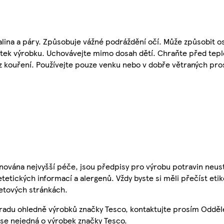
lina a páry. Způsobuje vážné podráždění očí. Může způsobit o
títek výrobku. Uchovávejte mimo dosah dětí. Chraňte před tep
kaz kouření. Používejte pouze venku nebo v dobře větraných p
nována nejvyšší péče, jsou předpisy pro výrobu potravin neust
etetických informací a alergenů. Vždy byste si měli přečíst eti
etových stránkách.
 radu ohledně výrobků značky Tesco, kontaktujte prosím Odděl
se nejedná o výrobek značky Tesco.