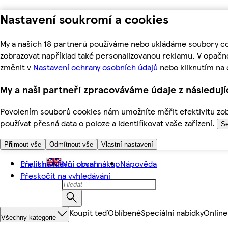
Nastavení soukromí a cookies
My a našich 18 partnerů používáme nebo ukládáme soubory coo
zobrazovat například také personalizovanou reklamu. V opačn
změnit v
Nastavení ochrany osobních údajů
nebo kliknutím na 
My a naši partneři zpracováváme údaje z následuj
Povolením souborů cookies nám umožníte měřit efektivitu zobr
používat přesná data o poloze a identifikovat vaše zařízení.
Se
Přijmout vše
Odmítnout vše
Vlastní nastavení
Přejít na hlavní obsah
English
Můj první nákup
Nápověda
Přeskočit na vyhledávání
Koupit teď
Oblíbené
Speciální nabídky
Online
Všechny kategorie