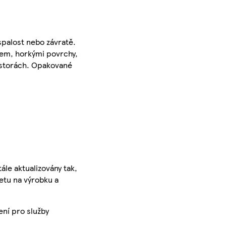
spalost nebo závratě.
lem, horkými povrchy,
rostorách. Opakované
ále aktualizovány tak,
ketu na výrobku a
ení pro služby