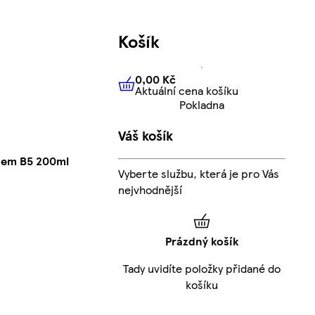
Košík
0,00 Kč
Aktuální cena košíku
0,00 Kč
Aktuální cena košíku
Pokladna
Váš košík
inem B5 200ml
Vyberte službu, která je pro Vás
nejvhodnější
Prázdný košík
Tady uvidíte položky přidané do
košíku