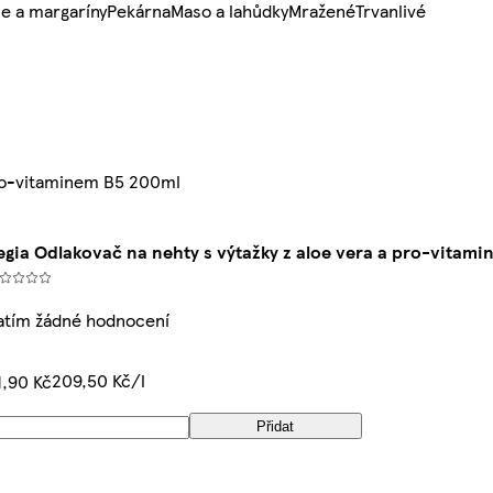
e a margaríny
Pekárna
Maso a lahůdky
Mražené
Trvanlivé
pro-vitaminem B5 200ml
egia Odlakovač na nehty s výtažky z aloe vera a pro-vitam
atím žádné hodnocení
209,50 Kč/l
1,90 Kč
Přidat