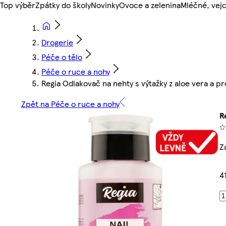
Top výběr
Zpátky do školy
Novinky
Ovoce a zelenina
Mléčné, vejc
Drogerie
Péče o tělo
Péče o ruce a nohy
Regia Odlakovač na nehty s výtažky z aloe vera a 
Zpět na Péče o ruce a nohy
R
Z
4