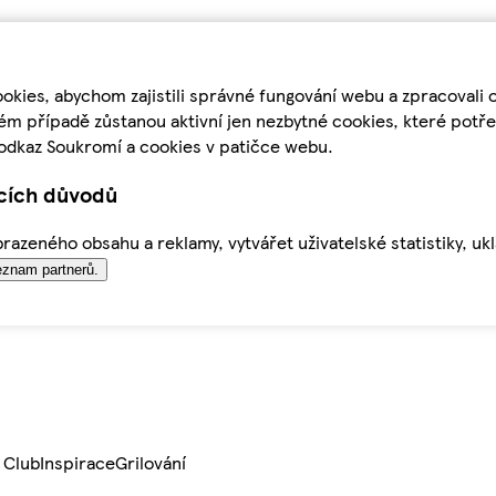
kies, abychom zajistili správné fungování webu a zpracovali 
ém případě zůstanou aktivní jen nezbytné cookies, které pot
odkaz Soukromí a cookies v patičce webu.
ících důvodů
azeného obsahu a reklamy, vytvářet uživatelské statistiky, uk
znam partnerů.
 Club
Inspirace
Grilování