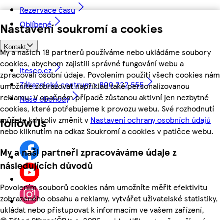
Rezervace času
Oblíbené
Nastavení soukromí a cookies
Kontakt
My a našich 18 partnerů používáme nebo ukládáme soubory
cookies, abychom zajistili správné fungování webu a
itesco.cz
zpracovali osobní údaje. Povolením použití všech cookies nám
Zákaznické centrum - 800 222 555
umožníte zobrazovat například také personalizovanou
reklamu. V opačném případě zůstanou aktivní jen nezbytné
Naše obchody
cookies, které potřebujeme k provozu webu. Své rozhodnutí
můžete kdykoliv změnit v
Nastavení ochrany osobních údajů
followUs
nebo kliknutím na odkaz Soukromí a cookies v patičce webu.
My a naši partneři zpracováváme údaje z
následujících důvodů
Povolením souborů cookies nám umožníte měřit efektivitu
zobrazeného obsahu a reklamy, vytvářet uživatelské statistiky,
ukládat nebo přistupovat k informacím ve vašem zařízení,