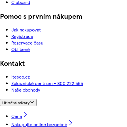
Clubcard
Pomoc s prvním nákupem
Jak nakupovat
Registrace
Rezervace času
Oblíbené
Kontakt
itesco.cz
Zákaznické centrum - 800 222 555
Naše obchody
Užitečné odkazy
Cena
Nakupujte online bezpečně