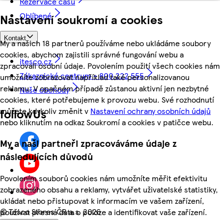
Rezervace času
Oblíbené
Nastavení soukromí a cookies
Kontakt
My a našich 18 partnerů používáme nebo ukládáme soubory
cookies, abychom zajistili správné fungování webu a
itesco.cz
zpracovali osobní údaje. Povolením použití všech cookies nám
Zákaznické centrum - 800 222 555
umožníte zobrazovat například také personalizovanou
reklamu. V opačném případě zůstanou aktivní jen nezbytné
Naše obchody
cookies, které potřebujeme k provozu webu. Své rozhodnutí
můžete kdykoliv změnit v
Nastavení ochrany osobních údajů
followUs
nebo kliknutím na odkaz Soukromí a cookies v patičce webu.
My a naši partneři zpracováváme údaje z
následujících důvodů
Povolením souborů cookies nám umožníte měřit efektivitu
zobrazeného obsahu a reklamy, vytvářet uživatelské statistiky,
ukládat nebo přistupovat k informacím ve vašem zařízení,
©
Tesco Stores ČR a.s. 2026
používat přesná data o poloze a identifikovat vaše zařízení.