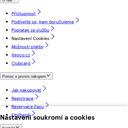
O nás
Přístupnost
Podívejte se, kam doručujeme
Poplatek za službu
Nastavení Cookies
Možnosti platby
itesco.cz
Clubcard
Pomoc s prvním nákupem
Jak nakupovat
Registrace
Rezervace času
Oblíbené
Nastavení soukromí a cookies