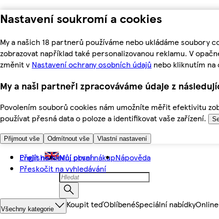
Nastavení soukromí a cookies
My a našich 18 partnerů používáme nebo ukládáme soubory coo
zobrazovat například také personalizovanou reklamu. V opačn
změnit v
Nastavení ochrany osobních údajů
nebo kliknutím na 
My a naši partneři zpracováváme údaje z následuj
Povolením souborů cookies nám umožníte měřit efektivitu zobr
používat přesná data o poloze a identifikovat vaše zařízení.
Se
Přijmout vše
Odmítnout vše
Vlastní nastavení
Přejít na hlavní obsah
English
Můj první nákup
Nápověda
Přeskočit na vyhledávání
Koupit teď
Oblíbené
Speciální nabídky
Online
Všechny kategorie