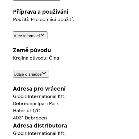
Příprava a používání
Použití: Pro domácí použití.
Více informací
Země původu
Krajina původu: Čína
Údaje o značce
Adresa pro vrácení
Globiz International Kft.
Debreceni Ipari Park
Határ út 1/C
4031 Debrecen
Adresa distributora
Globiz International Kft.