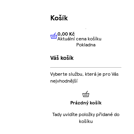
Košík
0,00 Kč
Aktuální cena košíku
0,00 Kč
Aktuální cena košíku
Pokladna
Váš košík
Vyberte službu, která je pro Vás
nejvhodnější
Prázdný košík
Tady uvidíte položky přidané do
košíku