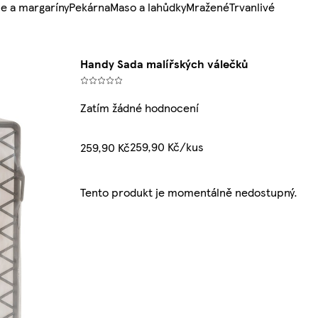
e a margaríny
Pekárna
Maso a lahůdky
Mražené
Trvanlivé
Handy Sada malířských válečků
Zatím žádné hodnocení
259,90 Kč/kus
259,90 Kč
Tento produkt je momentálně nedostupný.