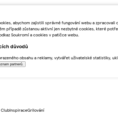
kies, abychom zajistili správné fungování webu a zpracovali 
ém případě zůstanou aktivní jen nezbytné cookies, které pot
odkaz Soukromí a cookies v patičce webu.
ících důvodů
azeného obsahu a reklamy, vytvářet uživatelské statistiky, uk
znam partnerů.
 Club
Inspirace
Grilování