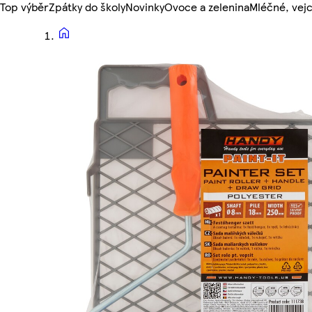
Top výběr
Zpátky do školy
Novinky
Ovoce a zelenina
Mléčné, vejc