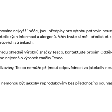
nována nejvyšší péče, jsou předpisy pro výrobu potravin neust
etetických informací a alergenů. Vždy byste si měli přečíst eti
etových stránkách.
 radu ohledně výrobků značky Tesco, kontaktujte prosím Odděl
se nejedná o výrobek značky Tesco.
ualizovány, Tesco nemůže přijmout odpovědnost za jakékoliv ne
a nemohou být jakkoliv reprodukovány bez předchozího souhla