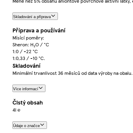
Méně než 5% obsahu aniontové povrchově aktivní látky,
Skladování a příprava
Příprava a používání
Mísící poměry:
Sheron: H₂O / °C
1:0 / -22 °C
1:0,33 / -10 °C.
Skladování
Minimální trvanlivost 36 měsíců od data výroby na obalu.
Více informací
Čistý obsah
4l ℮
Údaje o značce