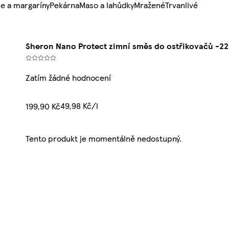
e a margaríny
Pekárna
Maso a lahůdky
Mražené
Trvanlivé
Sheron Nano Protect zimní směs do ostřikovačů -22
Zatím žádné hodnocení
49,98 Kč/l
199,90 Kč
Tento produkt je momentálně nedostupný.