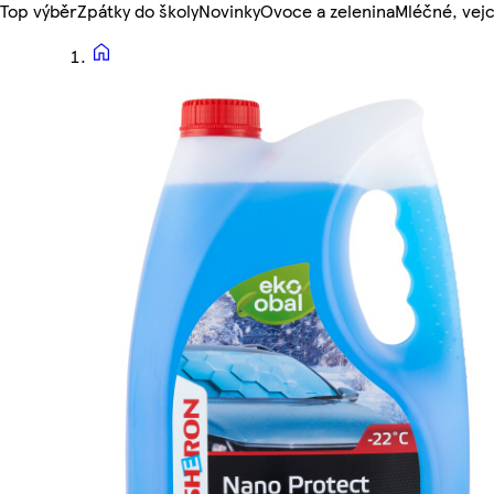
Top výběr
Zpátky do školy
Novinky
Ovoce a zelenina
Mléčné, vejc