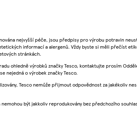
nována nejvyšší péče, jsou předpisy pro výrobu potravin neust
etetických informací a alergenů. Vždy byste si měli přečíst eti
etových stránkách.
 radu ohledně výrobků značky Tesco, kontaktujte prosím Odděl
se nejedná o výrobek značky Tesco.
ualizovány, Tesco nemůže přijmout odpovědnost za jakékoliv ne
a nemohou být jakkoliv reprodukovány bez předchozího souhla