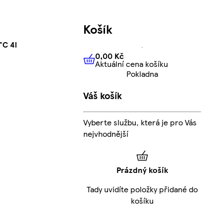
Košík
°C 4l
0,00 Kč
Aktuální cena košíku
0,00 Kč
Aktuální cena košíku
Pokladna
Váš košík
Vyberte službu, která je pro Vás
nejvhodnější
Prázdný košík
Tady uvidíte položky přidané do
košíku