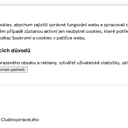
kies, abychom zajistili správné fungování webu a zpracovali 
ém případě zůstanou aktivní jen nezbytné cookies, které pot
odkaz Soukromí a cookies v patičce webu.
ících důvodů
azeného obsahu a reklamy, vytvářet uživatelské statistiky, uk
znam partnerů.
 Club
Inspirace
Léto