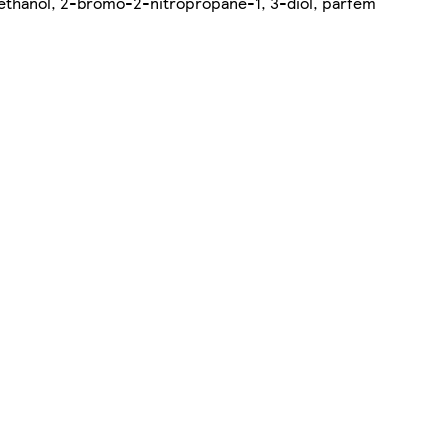
 ethanol, 2-bromo-2-nitropropane-1, 3-diol, parfém