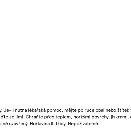
y. Je-li nutná lékařská pomoc, mějte po ruce obal nebo štítek
řiďte se jimi. Chraňte před teplem, horkými povrchy, jiskrami
sně uzavřený. Hořlavina II. třídy. Nepoživatelné.