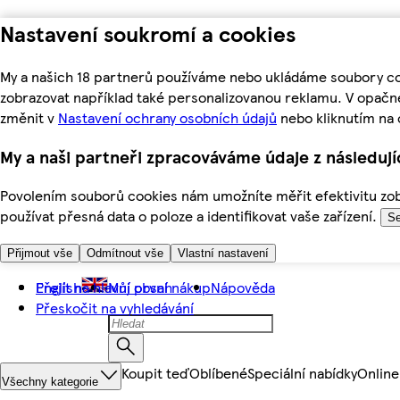
Nastavení soukromí a cookies
My a našich 18 partnerů používáme nebo ukládáme soubory coo
zobrazovat například také personalizovanou reklamu. V opačn
změnit v
Nastavení ochrany osobních údajů
nebo kliknutím na 
My a naši partneři zpracováváme údaje z následuj
Povolením souborů cookies nám umožníte měřit efektivitu zobr
používat přesná data o poloze a identifikovat vaše zařízení.
Se
Přijmout vše
Odmítnout vše
Vlastní nastavení
Přejít na hlavní obsah
English
Můj první nákup
Nápověda
Přeskočit na vyhledávání
Koupit teď
Oblíbené
Speciální nabídky
Online
Všechny kategorie