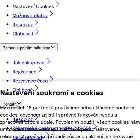
Nastavení Cookies
Možnosti platby
itesco.cz
Clubcard
Pomoc s prvním nákupem
Jak nakupovat
Registrace
Rezervace času
Oblíbené
Nastavení soukromí a cookies
Kontakt
My a našich 18 partnerů používáme nebo ukládáme soubory
cookies, abychom zajistili správné fungování webu a
itesco.cz
zpracovali osobní údaje. Povolením použití všech cookies nám
Zákaznické centrum - 800 222 555
umožníte zobrazovat například také personalizovanou
reklamu. V opačném případě zůstanou aktivní jen nezbytné
Naše obchody