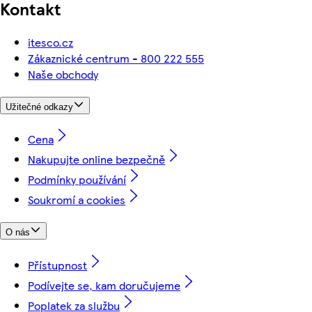
Kontakt
itesco.cz
Zákaznické centrum - 800 222 555
Naše obchody
Užitečné odkazy
Cena
Nakupujte online bezpečně
Podmínky používání
Soukromí a cookies
O nás
Přístupnost
Podívejte se, kam doručujeme
Poplatek za službu