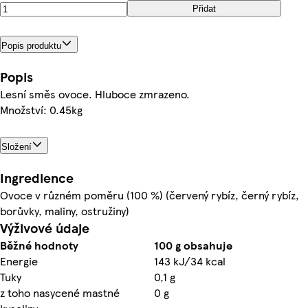
Přidat
Popis produktu
Popis
Lesní směs ovoce. Hluboce zmrazeno.
Množství: 0.45kg
Složení
Ingredience
Ovoce v různém poměru (100 %) (červený rybíz, černý rybíz,
borůvky, maliny, ostružiny)
Výživové údaje
Běžné hodnoty
100 g obsahuje
Energie
143 kJ/34 kcal
Tuky
0,1 g
z toho nasycené mastné
0 g