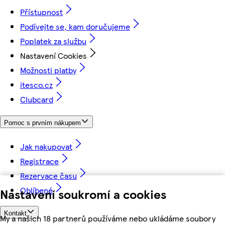
Přístupnost
Podívejte se, kam doručujeme
Poplatek za službu
Nastavení Cookies
Možnosti platby
itesco.cz
Clubcard
Pomoc s prvním nákupem
Jak nakupovat
Registrace
Rezervace času
Oblíbené
Nastavení soukromí a cookies
Kontakt
My a našich 18 partnerů používáme nebo ukládáme soubory