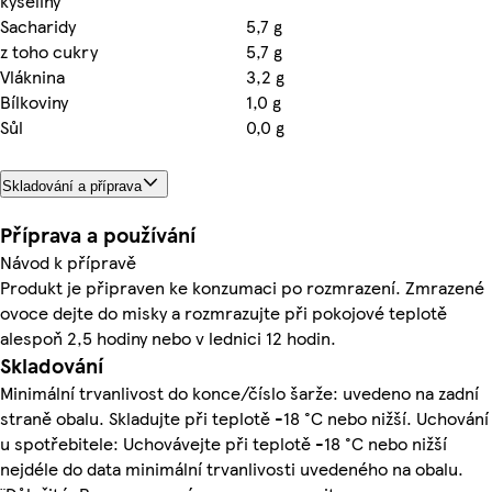
kyseliny
Sacharidy
5,7 g
z toho cukry
5,7 g
Vláknina
3,2 g
Bílkoviny
1,0 g
Sůl
0,0 g
Skladování a příprava
Příprava a používání
Návod k přípravě
Produkt je připraven ke konzumaci po rozmrazení. Zmrazené
ovoce dejte do misky a rozmrazujte při pokojové teplotě
alespoň 2,5 hodiny nebo v lednici 12 hodin.
Skladování
Minimální trvanlivost do konce/číslo šarže: uvedeno na zadní
straně obalu. Skladujte při teplotě -18 °C nebo nižší. Uchování
u spotřebitele: Uchovávejte při teplotě -18 °C nebo nižší
nejdéle do data minimální trvanlivosti uvedeného na obalu.