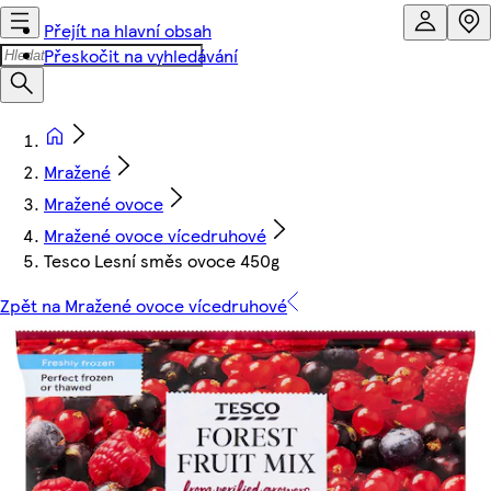
Přejít na hlavní obsah
Přeskočit na vyhledávání
Mražené
Mražené ovoce
Mražené ovoce vícedruhové
Tesco Lesní směs ovoce 450g
Zpět na Mražené ovoce vícedruhové