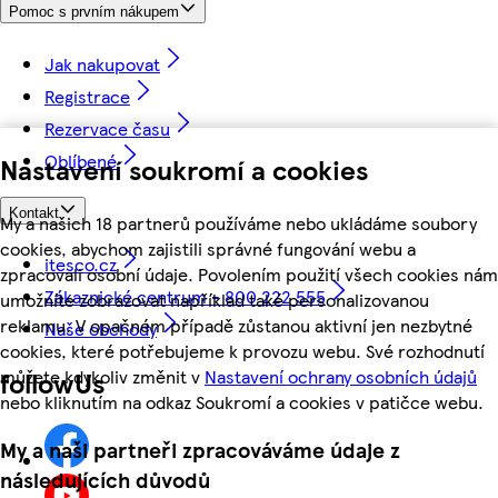
Pomoc s prvním nákupem
Jak nakupovat
Registrace
Rezervace času
Oblíbené
Nastavení soukromí a cookies
Kontakt
My a našich 18 partnerů používáme nebo ukládáme soubory
cookies, abychom zajistili správné fungování webu a
itesco.cz
zpracovali osobní údaje. Povolením použití všech cookies nám
Zákaznické centrum - 800 222 555
umožníte zobrazovat například také personalizovanou
reklamu. V opačném případě zůstanou aktivní jen nezbytné
Naše obchody
cookies, které potřebujeme k provozu webu. Své rozhodnutí
můžete kdykoliv změnit v
Nastavení ochrany osobních údajů
followUs
nebo kliknutím na odkaz Soukromí a cookies v patičce webu.
My a naši partneři zpracováváme údaje z
následujících důvodů