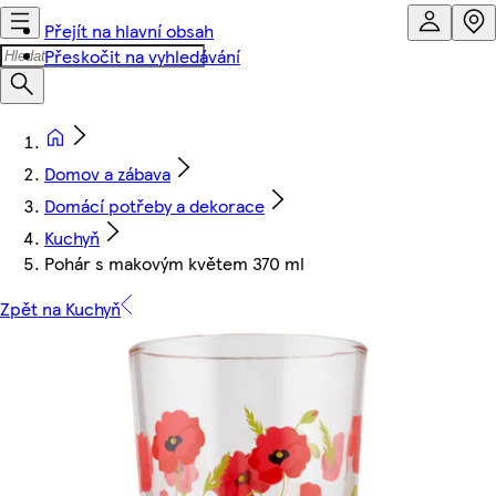
Přejít na hlavní obsah
Přeskočit na vyhledávání
Domov a zábava
Domácí potřeby a dekorace
Kuchyň
Pohár s makovým květem 370 ml
Zpět na Kuchyň