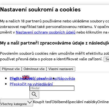
Nastavení soukromí a cookies
My a našich 18 partnerů používáme nebo ukládáme soubory coo
zobrazovat například také personalizovanou reklamu. V opačn
změnit v
Nastavení ochrany osobních údajů
nebo kliknutím na 
My a naši partneři zpracováváme údaje z následuj
Povolením souborů cookies nám umožníte měřit efektivitu zobr
používat přesná data o poloze a identifikovat vaše zařízení.
Se
Přijmout vše
Odmítnout vše
Vlastní nastavení
Přejít na hlavní obsah
English
Můj první nákup
Nápověda
Přeskočit na vyhledávání
Koupit teď
Oblíbené
Speciální nabídky
Online
Všechny kategorie