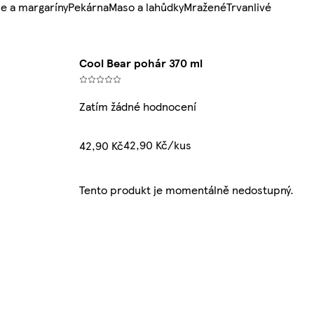
e a margaríny
Pekárna
Maso a lahůdky
Mražené
Trvanlivé
Cool Bear pohár 370 ml
Zatím žádné hodnocení
42,90 Kč/kus
42,90 Kč
Tento produkt je momentálně nedostupný.