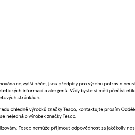
nována nejvyšší péče, jsou předpisy pro výrobu potravin neust
etetických informací a alergenů. Vždy byste si měli přečíst eti
etových stránkách.
 radu ohledně výrobků značky Tesco, kontaktujte prosím Odděl
se nejedná o výrobek značky Tesco.
ualizovány, Tesco nemůže přijmout odpovědnost za jakékoliv ne