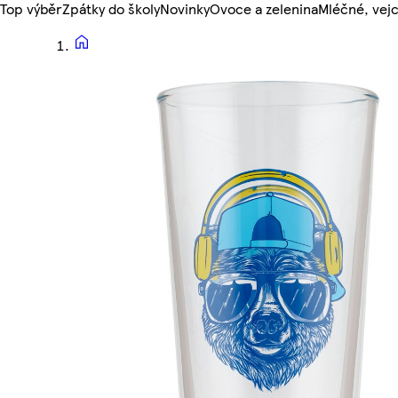
Top výběr
Zpátky do školy
Novinky
Ovoce a zelenina
Mléčné, vejc