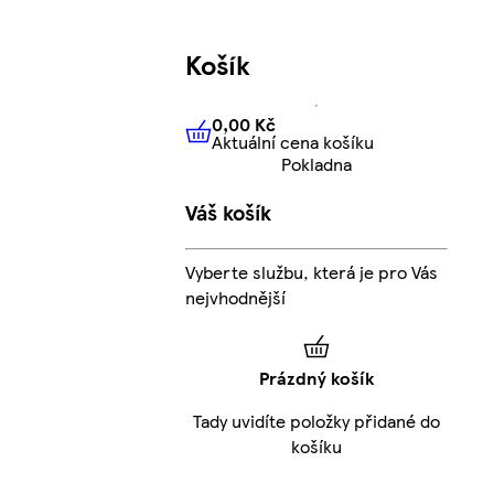
Košík
0,00 Kč
Aktuální cena košíku
0,00 Kč
Aktuální cena košíku
Pokladna
Váš košík
Vyberte službu, která je pro Vás
nejvhodnější
Prázdný košík
Tady uvidíte položky přidané do
košíku