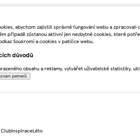
kies, abychom zajistili správné fungování webu a zpracovali 
ém případě zůstanou aktivní jen nezbytné cookies, které pot
odkaz Soukromí a cookies v patičce webu.
ících důvodů
azeného obsahu a reklamy, vytvářet uživatelské statistiky, uk
znam partnerů.
 Club
Inspirace
Léto