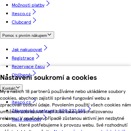
Možnosti platby
itesco.cz
Clubcard
Pomoc s prvním nákupem
Jak nakupovat
Registrace
Rezervace času
Oblíbené
Nastavení soukromí a cookies
Kontakt
My a našich 18 partnerů používáme nebo ukládáme soubory
cookies, abychom zajistili správné fungování webu a
itesco.cz
zpracovali osobní údaje. Povolením použití všech cookies nám
Zákaznické centrum - 800 222 555
umožníte zobrazovat například také personalizovanou
reklamu. V opačném případě zůstanou aktivní jen nezbytné
Naše obchody
cookies, které potřebujeme k provozu webu. Své rozhodnutí