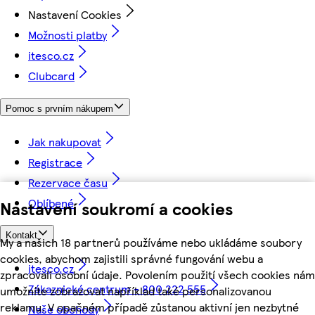
Nastavení Cookies
Možnosti platby
itesco.cz
Clubcard
Pomoc s prvním nákupem
Jak nakupovat
Registrace
Rezervace času
Oblíbené
Nastavení soukromí a cookies
Kontakt
My a našich 18 partnerů používáme nebo ukládáme soubory
cookies, abychom zajistili správné fungování webu a
itesco.cz
zpracovali osobní údaje. Povolením použití všech cookies nám
Zákaznické centrum - 800 222 555
umožníte zobrazovat například také personalizovanou
reklamu. V opačném případě zůstanou aktivní jen nezbytné
Naše obchody