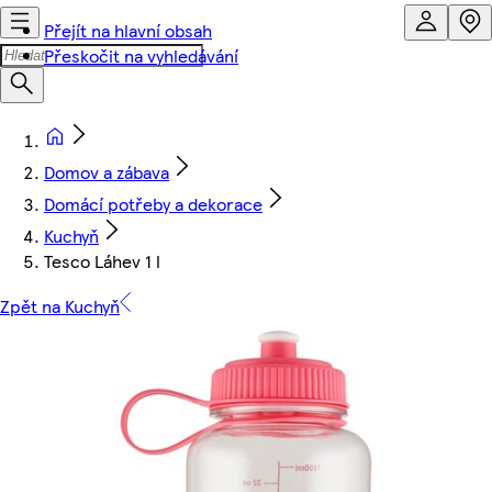
Přejít na hlavní obsah
Přeskočit na vyhledávání
Domov a zábava
Domácí potřeby a dekorace
Kuchyň
Tesco Láhev 1 l
Zpět na Kuchyň