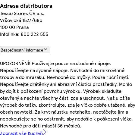
Adresa distributora
Tesco Stores ČR a.s.
Vršovická 1527/68b
100 00 Praha
Infolinka: 800 222 555
Bezpečnostní informace
UPOZORNĚNÍ! Používejte pouze na studené nápoje.
Nepoužívejte na sycené nápoje. Nevhodné do mikrovlnné
trouby a do mrazáku. Nevhodné do myčky. Pouze ruční mytí.
Nepoužívejte drátěnky ani abrazivní čisticí prostředky. Mohlo
by dojít k poškození povrchu výrobku. Výrobek skladujte
otevřený a nechte všechny části zcela uschnout. Než uložíte
výrobek do tašky, zkontrolujte, zda je víčko dobře utažené, aby
obsah nevytekl. Za kryt náustku netahejte, neotáčejte jím a
nepokoušejte se ho odstranit, aby nedošlo k poškození víčka.
Nevhodné pro děti mladší 36 měsíců.
Zobrazit vše Kuchyň