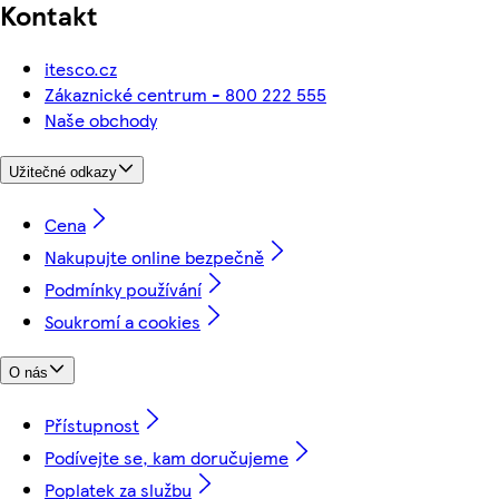
Kontakt
itesco.cz
Zákaznické centrum - 800 222 555
Naše obchody
Užitečné odkazy
Cena
Nakupujte online bezpečně
Podmínky používání
Soukromí a cookies
O nás
Přístupnost
Podívejte se, kam doručujeme
Poplatek za službu