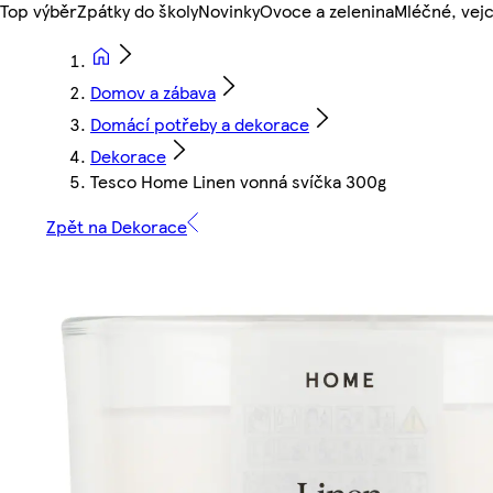
Top výběr
Zpátky do školy
Novinky
Ovoce a zelenina
Mléčné, vejc
Domov a zábava
Domácí potřeby a dekorace
Dekorace
Tesco Home Linen vonná svíčka 300g
Zpět na Dekorace