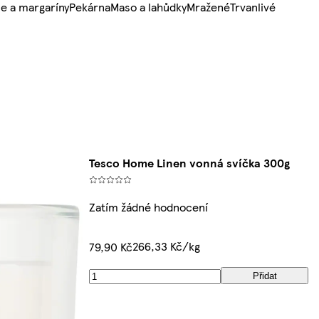
e a margaríny
Pekárna
Maso a lahůdky
Mražené
Trvanlivé
Tesco Home Linen vonná svíčka 300g
Zatím žádné hodnocení
266,33 Kč/kg
79,90 Kč
Přidat