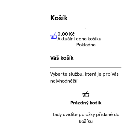
Košík
0,00 Kč
Aktuální cena košíku
0,00 Kč
Aktuální cena košíku
Pokladna
Váš košík
Vyberte službu, která je pro Vás
nejvhodnější
Prázdný košík
Tady uvidíte položky přidané do
košíku