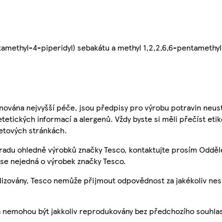
tamethyl-4-piperidyl) sebakátu a methyl 1,2,2,6,6-pentamethyl
nována nejvyšší péče, jsou předpisy pro výrobu potravin neust
etetických informací a alergenů. Vždy byste si měli přečíst eti
etových stránkách.
 radu ohledně výrobků značky Tesco, kontaktujte prosím Odděl
se nejedná o výrobek značky Tesco.
ualizovány, Tesco nemůže přijmout odpovědnost za jakékoliv ne
a nemohou být jakkoliv reprodukovány bez předchozího souhla