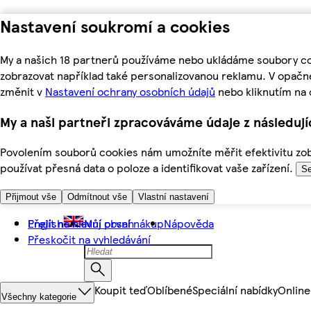
Nastavení soukromí a cookies
My a našich 18 partnerů používáme nebo ukládáme soubory coo
zobrazovat například také personalizovanou reklamu. V opačn
změnit v
Nastavení ochrany osobních údajů
nebo kliknutím na 
My a naši partneři zpracováváme údaje z následuj
Povolením souborů cookies nám umožníte měřit efektivitu zobr
používat přesná data o poloze a identifikovat vaše zařízení.
Se
Přijmout vše
Odmítnout vše
Vlastní nastavení
Přejít na hlavní obsah
English
Můj první nákup
Nápověda
Přeskočit na vyhledávání
Koupit teď
Oblíbené
Speciální nabídky
Online
Všechny kategorie