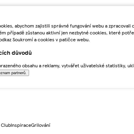
kies, abychom zajistili správné fungování webu a zpracovali 
ém případě zůstanou aktivní jen nezbytné cookies, které pot
odkaz Soukromí a cookies v patičce webu.
ících důvodů
azeného obsahu a reklamy, vytvářet uživatelské statistiky, uk
znam partnerů.
 Club
Inspirace
Grilování