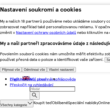
Nastavení soukromí a cookies
My a našich 18 partnerů používáme nebo ukládáme soubory coo
zobrazovat například také personalizovanou reklamu. V opačn
změnit v
Nastavení ochrany osobních údajů
nebo kliknutím na 
My a naši partneři zpracováváme údaje z následuj
Povolením souborů cookies nám umožníte měřit efektivitu zobr
používat přesná data o poloze a identifikovat vaše zařízení.
Se
Přijmout vše
Odmítnout vše
Vlastní nastavení
Přejít na hlavní obsah
English
Můj první nákup
Nápověda
Přeskočit na vyhledávání
Koupit teď
Oblíbené
Speciální nabídky
Online
Všechny kategorie