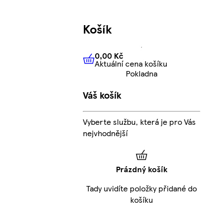
Košík
0,00 Kč
Aktuální cena košíku
0,00 Kč
Aktuální cena košíku
Pokladna
Váš košík
Vyberte službu, která je pro Vás
nejvhodnější
Prázdný košík
Tady uvidíte položky přidané do
košíku