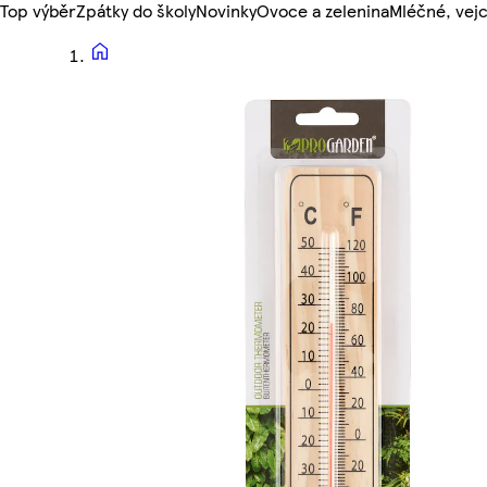
Top výběr
Zpátky do školy
Novinky
Ovoce a zelenina
Mléčné, vejc