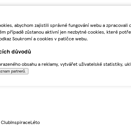
kies, abychom zajistili správné fungování webu a zpracovali 
ém případě zůstanou aktivní jen nezbytné cookies, které pot
odkaz Soukromí a cookies v patičce webu.
ících důvodů
azeného obsahu a reklamy, vytvářet uživatelské statistiky, uk
znam partnerů.
 Club
Inspirace
Léto