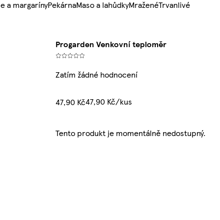
e a margaríny
Pekárna
Maso a lahůdky
Mražené
Trvanlivé
Progarden Venkovní teploměr
Zatím žádné hodnocení
47,90 Kč/kus
47,90 Kč
Tento produkt je momentálně nedostupný.