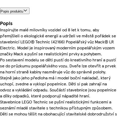
Popis produktu
Popis
Inspirujte malé milovníky vozidel od 8 let k tomu, aby
přemýšleli o ekologické energii a udrželi ve městě pořádek se
stavebnicí LEGO® Technic (42166) Popelářský vůz Mack® LR
Electric. Model je inspirovaný moderním popelářským vozem
značky Mack a pyšní se realistickými prvky a pohybem.
Po sestavení modelu se děti pustí do kreativního hraní a pustí
se do průzkumu popelářského vozu. Dveře lze otevřít a prvek
na horní straně kabiny nasměruje vůz do správné polohy.
Stejně jako jeho předloha má i model boční nakladač, který
uchopí, zvedne a vyklopí popelnice. Děti si pak zahrají na
odvoz a vykládání odpadu. Součástí stavebnice jsou popelnice
a dílky odpadků, které podporují nápadité hraní.
Stavebnice LEGO Technic se pyšní realistickými funkcemi a
seznámí mladé stavitele s technikou přístupným způsobem.
Děti se mohou těšit na obohacující stavitelské dobrodružství s