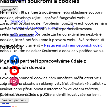
Nastavení soukromí a cookies
Kontakt
My a našich 18 partnerů používáme nebo ukládáme soubory
cookies, abychom zajistili správné fungování webu a
itesco.cz
zpracovali osobní údaje. Povolením použití všech cookies nám
Zákaznické centrum - 800 222 555
umožníte zobrazovat například také personalizovanou
reklamu. V opačném případě zůstanou aktivní jen nezbytné
Naše obchody
cookies, které potřebujeme k provozu webu. Své rozhodnutí
můžete kdykoliv změnit v
Nastavení ochrany osobních údajů
followUs
nebo kliknutím na odkaz Soukromí a cookies v patičce webu.
My a naši partneři zpracováváme údaje z
následujících důvodů
Povolením souborů cookies nám umožníte měřit efektivitu
zobrazeného obsahu a reklamy, vytvářet uživatelské statistiky,
ukládat nebo přistupovat k informacím ve vašem zařízení,
©
Tesco Stores ČR a.s. 2026
používat přesná data o poloze a identifikovat vaše zařízení.
Seznam partnerů.