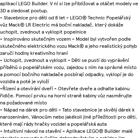
aplikací LEGO Builder. V ní si lze přibližovat a otáčet modely ve
3D a sledovat postup.
- Stavebnice pro děti od 8 let - LEGO® Technic Popelářský
vůz Mack® LR Electric má boční nakladač, který dokáže
uchopit, zvednout a vyklopit popelnice
- Inspirováno skutečným vozem - Model byl vytvořen podle
skutečného elektrického vozu Mack® a jeho realistický pohyb
zaručí hodiny kreativního hraní
- Uchopit, zvednout a vyklopit - Děti se pustí do vyprávění
příběhů o popelářském vozu, zajedou s ním na správné místo
a pomocí bočního nakladače posbírají odpadky, vyklopí je do
vozidla a poté je vyloží
-Řízení a otevírání dveří - Otevřete dveře a odhalte kabinu
řidiče. Pomocí prvku na horní straně kabiny vůz nasměrujte
na požadované místo
- Nápad na dárek pro děti - Tato stavebnice je skvělý dárek k
narozeninám, Vánocům nebo jakékoli jiné příležitosti pro děti,
které mají rády hračky vozidel a popelářská auta
- Intuitivní návod na stavění - Aplikace LEGO® Builder malé
stavitele provede tvůrčím dobrodružstvím a nabídne jim