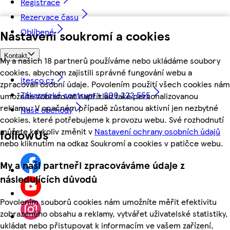
Registrace
Rezervace času
Oblíbené
Nastavení soukromí a cookies
Kontakt
My a našich 18 partnerů používáme nebo ukládáme soubory
cookies, abychom zajistili správné fungování webu a
itesco.cz
zpracovali osobní údaje. Povolením použití všech cookies nám
Zákaznické centrum - 800 222 555
umožníte zobrazovat například také personalizovanou
reklamu. V opačném případě zůstanou aktivní jen nezbytné
Naše obchody
cookies, které potřebujeme k provozu webu. Své rozhodnutí
můžete kdykoliv změnit v
Nastavení ochrany osobních údajů
followUs
nebo kliknutím na odkaz Soukromí a cookies v patičce webu.
My a naši partneři zpracováváme údaje z
následujících důvodů
Povolením souborů cookies nám umožníte měřit efektivitu
zobrazeného obsahu a reklamy, vytvářet uživatelské statistiky,
ukládat nebo přistupovat k informacím ve vašem zařízení,