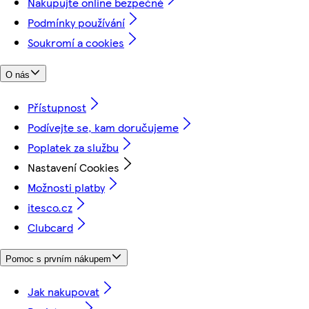
Nakupujte online bezpečně
Podmínky používání
Soukromí a cookies
O nás
Přístupnost
Podívejte se, kam doručujeme
Poplatek za službu
Nastavení Cookies
Možnosti platby
itesco.cz
Clubcard
Pomoc s prvním nákupem
Jak nakupovat