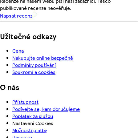
Recenze na našem webu píší naši zákazníci. Tesco
publikované recenze neověřuje.
Napsat recenzi
Užitečné odkazy
Cena
Nakupujte online bezpečně
Podmínky používání
Soukromí a cookies
O nás
Přístupnost
Podívejte se, kam doručujeme
Poplatek za službu
Nastavení Cookies
Možnosti platby
itesco.cz