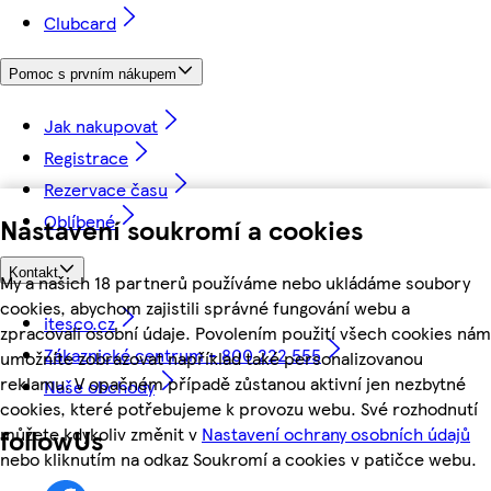
Clubcard
Pomoc s prvním nákupem
Jak nakupovat
Registrace
Rezervace času
Oblíbené
Nastavení soukromí a cookies
Kontakt
My a našich 18 partnerů používáme nebo ukládáme soubory
cookies, abychom zajistili správné fungování webu a
itesco.cz
zpracovali osobní údaje. Povolením použití všech cookies nám
Zákaznické centrum - 800 222 555
umožníte zobrazovat například také personalizovanou
reklamu. V opačném případě zůstanou aktivní jen nezbytné
Naše obchody
cookies, které potřebujeme k provozu webu. Své rozhodnutí
můžete kdykoliv změnit v
Nastavení ochrany osobních údajů
followUs
nebo kliknutím na odkaz Soukromí a cookies v patičce webu.