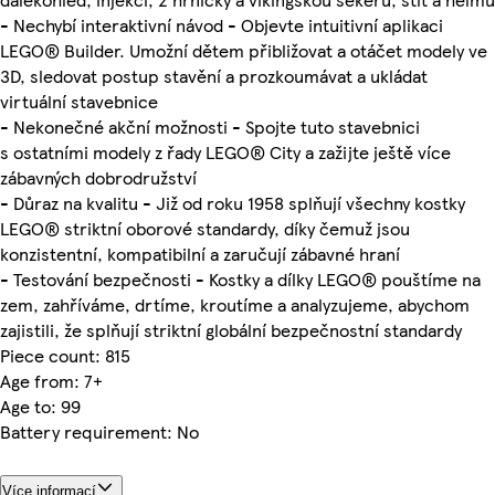
- Nechybí interaktivní návod - Objevte intuitivní aplikaci
LEGO® Builder. Umožní dětem přibližovat a otáčet modely ve
3D, sledovat postup stavění a prozkoumávat a ukládat
virtuální stavebnice
- Nekonečné akční možnosti - Spojte tuto stavebnici
s ostatními modely z řady LEGO® City a zažijte ještě více
zábavných dobrodružství
- Důraz na kvalitu - Již od roku 1958 splňují všechny kostky
LEGO® striktní oborové standardy, díky čemuž jsou
konzistentní, kompatibilní a zaručují zábavné hraní
- Testování bezpečnosti - Kostky a dílky LEGO® pouštíme na
zem, zahříváme, drtíme, kroutíme a analyzujeme, abychom
zajistili, že splňují striktní globální bezpečnostní standardy
Piece count: 815
Age from: 7+
Age to: 99
Battery requirement: No
Více informací