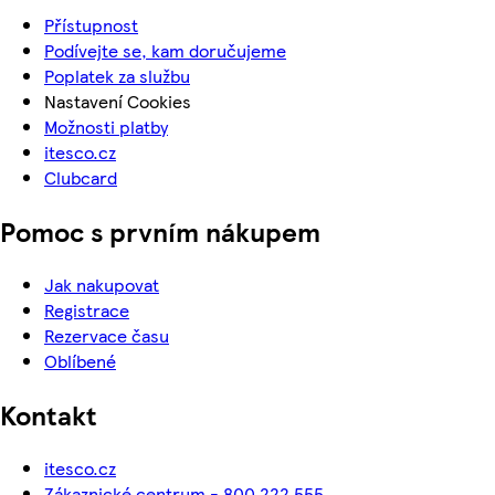
Přístupnost
Podívejte se, kam doručujeme
Poplatek za službu
Nastavení Cookies
Možnosti platby
itesco.cz
Clubcard
Pomoc s prvním nákupem
Jak nakupovat
Registrace
Rezervace času
Oblíbené
Kontakt
itesco.cz
Zákaznické centrum - 800 222 555