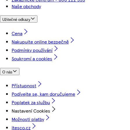
Naše obchody
Užitečné odkazy
Cena
Nakupujte online bezpečně
Podmínky používání
Soukromí a cookies
O nás
Přístupnost
Podívejte se, kam doručujeme
Poplatek za službu
Nastavení Cookies
Možnosti platby
itesco.cz