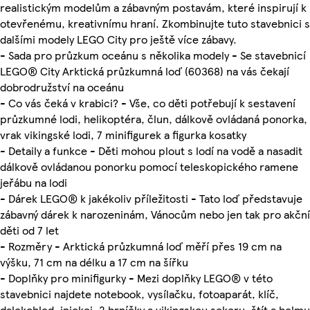
realistickým modelům a zábavným postavám, které inspirují k
otevřenému, kreativnímu hraní. Zkombinujte tuto stavebnici s
dalšími modely LEGO City pro ještě více zábavy.
- Sada pro průzkum oceánu s několika modely - Se stavebnicí
LEGO® City Arktická průzkumná loď (60368) na vás čekají
dobrodružství na oceánu
- Co vás čeká v krabici? - Vše, co děti potřebují k sestavení
průzkumné lodi, helikoptéra, člun, dálkově ovládaná ponorka,
vrak vikingské lodi, 7 minifigurek a figurka kosatky
- Detaily a funkce - Děti mohou plout s lodí na vodě a nasadit
dálkově ovládanou ponorku pomocí teleskopického ramene
jeřábu na lodi
- Dárek LEGO® k jakékoliv příležitosti - Tato loď představuje
zábavný dárek k narozeninám, Vánocům nebo jen tak pro akční
děti od 7 let
- Rozměry - Arktická průzkumná loď měří přes 19 cm na
výšku, 71 cm na délku a 17 cm na šířku
- Doplňky pro minifigurky - Mezi doplňky LEGO® v této
stavebnici najdete notebook, vysílačku, fotoaparát, klíč,
dalekohled, injekci, 2 hrníčky a vikingskou sekeru, štít a helmu