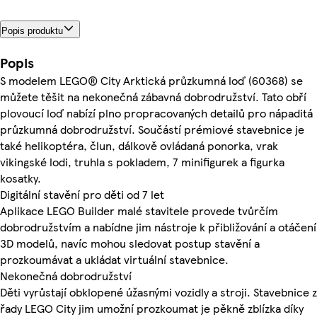
Popis produktu
Popis
S modelem LEGO® City Arktická průzkumná loď (60368) se
můžete těšit na nekonečná zábavná dobrodružství. Tato obří
plovoucí loď nabízí plno propracovaných detailů pro nápaditá
průzkumná dobrodružství. Součástí prémiové stavebnice je
také helikoptéra, člun, dálkově ovládaná ponorka, vrak
vikingské lodi, truhla s pokladem, 7 minifigurek a figurka
kosatky.
Digitální stavění pro děti od 7 let
Aplikace LEGO Builder malé stavitele provede tvůrčím
dobrodružstvím a nabídne jim nástroje k přibližování a otáčení
3D modelů, navíc mohou sledovat postup stavění a
prozkoumávat a ukládat virtuální stavebnice.
Nekonečná dobrodružství
Děti vyrůstají obklopené úžasnými vozidly a stroji. Stavebnice z
řady LEGO City jim umožní prozkoumat je pěkně zblízka díky