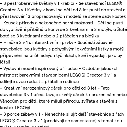
- 3 pestrobarevné květiny v 1 krabici - Se stavebnicí LEGO®
Creator 3 v 1 Květiny v konvi se děti od 8 let pustí do stavění a
přestavování 3 propracovaných modelů ze stejné sady kostek
- Kousek přírody a nekonečné herní možnosti - Děti se pustí
do vyprávění příběhů o konvi se 3 květinami a 3 motýly, o žluté
botě se 3 květinami nebo o 2 ptáčcích na bidýlku
- Hračka 3 v 1 s interaktivními prvky - Součástí zábavné
stavebnice jsou květiny s pohyblivými okvětními lístky a motýli
připevnění na průhledných tyčinkách, kteří vypadají, jako by
létali
- Výstavní model inspirovaný přírodou - Ozdobte jakoukoli
místnost barevnými stavebnicemi LEGO® Creator 3 v 1 a
sdílejte svou radost s přáteli a rodinou
- Kreativní narozeninový dárek pro děti od 8 let - Tato
stavebnice 3 v 1 představuje skvělý dárek k narozeninám nebo
Vánocům pro děti, které milují přírodu, zvířata a stavění z
kostek LEGO®
- 3 porce zábavy v 1 - Nenechte si ujít další stavebnice z řady
LEGO® Creator 3 v 1 (prodávají se samostatně) s tematikou
zvířat, vesmíru a vozidel