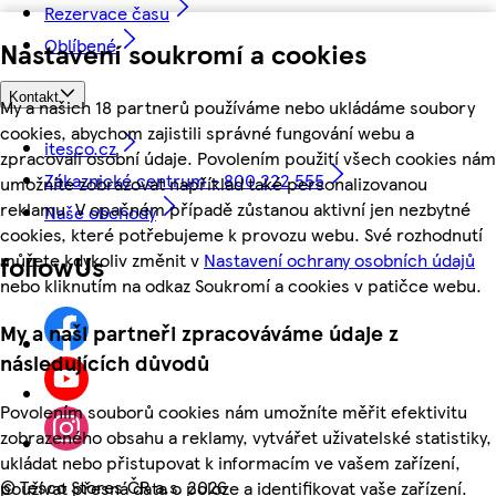
Rezervace času
Oblíbené
Nastavení soukromí a cookies
Kontakt
My a našich 18 partnerů používáme nebo ukládáme soubory
cookies, abychom zajistili správné fungování webu a
itesco.cz
zpracovali osobní údaje. Povolením použití všech cookies nám
Zákaznické centrum - 800 222 555
umožníte zobrazovat například také personalizovanou
reklamu. V opačném případě zůstanou aktivní jen nezbytné
Naše obchody
cookies, které potřebujeme k provozu webu. Své rozhodnutí
můžete kdykoliv změnit v
Nastavení ochrany osobních údajů
followUs
nebo kliknutím na odkaz Soukromí a cookies v patičce webu.
My a naši partneři zpracováváme údaje z
následujících důvodů
Povolením souborů cookies nám umožníte měřit efektivitu
zobrazeného obsahu a reklamy, vytvářet uživatelské statistiky,
ukládat nebo přistupovat k informacím ve vašem zařízení,
©
Tesco Stores ČR a.s. 2026
používat přesná data o poloze a identifikovat vaše zařízení.