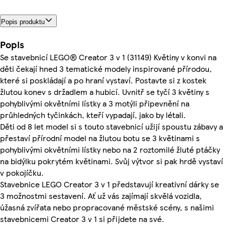
Popis produktu
Popis
Se stavebnicí LEGO® Creator 3 v 1 (31149) Květiny v konvi na
děti čekají hned 3 tematické modely inspirované přírodou,
které si poskládají a po hraní vystaví. Postavte si z kostek
žlutou konev s držadlem a hubicí. Uvnitř se tyčí 3 květiny s
pohyblivými okvětními lístky a 3 motýli připevnění na
průhledných tyčinkách, kteří vypadají, jako by létali.
Děti od 8 let model si s touto stavebnicí užijí spoustu zábavy a
přestaví přírodní model na žlutou botu se 3 květinami s
pohyblivými okvětními lístky nebo na 2 roztomilé žluté ptáčky
na bidýlku pokrytém květinami. Svůj výtvor si pak hrdě vystaví
v pokojíčku.
Stavebnice LEGO Creator 3 v 1 představují kreativní dárky se
3 možnostmi sestavení. Ať už vás zajímají skvělá vozidla,
úžasná zvířata nebo propracované městské scény, s našimi
stavebnicemi Creator 3 v 1 si přijdete na své.