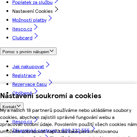
Poplatek za službu
Nastavení Cookies
Možnosti platby
itesco.cz
Clubcard
Pomoc s prvním nákupem
Jak nakupovat
Registrace
Rezervace času
Oblíbené
Nastavení soukromí a cookies
Kontakt
My a našich 18 partnerů používáme nebo ukládáme soubory
cookies, abychom zajistili správné fungování webu a
itesco.cz
zpracovali osobní údaje. Povolením použití všech cookies nám
Zákaznické centrum - 800 222 555
umožníte zobrazovat například také personalizovanou