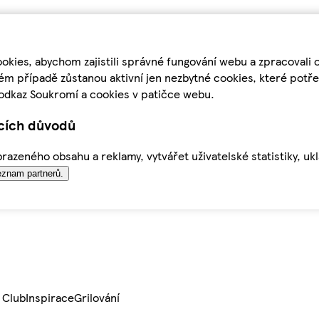
kies, abychom zajistili správné fungování webu a zpracovali 
ém případě zůstanou aktivní jen nezbytné cookies, které pot
odkaz Soukromí a cookies v patičce webu.
ících důvodů
azeného obsahu a reklamy, vytvářet uživatelské statistiky, uk
znam partnerů.
 Club
Inspirace
Grilování