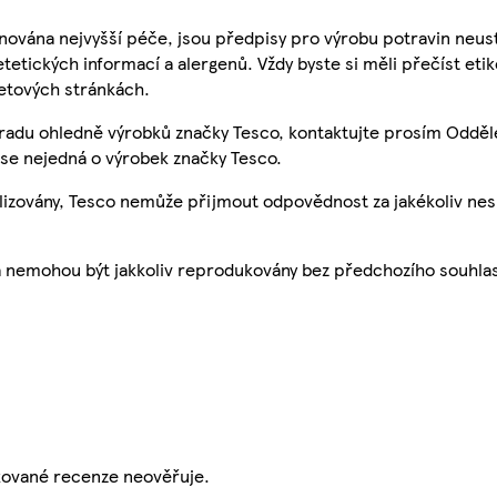
nována nejvyšší péče, jsou předpisy pro výrobu potravin neust
etetických informací a alergenů. Vždy byste si měli přečíst eti
etových stránkách.
 radu ohledně výrobků značky Tesco, kontaktujte prosím Odděl
se nejedná o výrobek značky Tesco.
ualizovány, Tesco nemůže přijmout odpovědnost za jakékoliv ne
a nemohou být jakkoliv reprodukovány bez předchozího souhla
ikované recenze neověřuje.