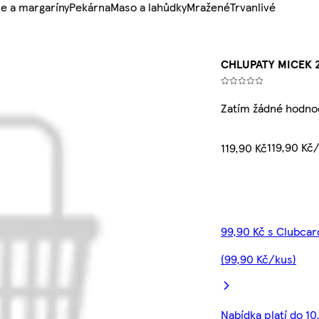
e a margaríny
Pekárna
Maso a lahůdky
Mražené
Trvanlivé
CHLUPATY MICEK 
Zatím žádné hodno
119,90 Kč
119,90 Kč
99,90 Kč s Clubcar
(99,90 Kč/kus)
Nabídka platí do 10