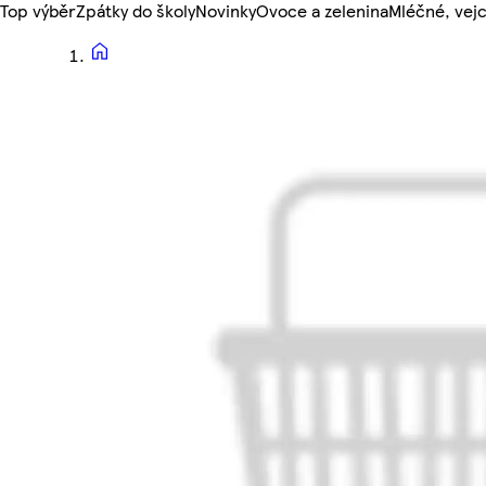
Top výběr
Zpátky do školy
Novinky
Ovoce a zelenina
Mléčné, vejc