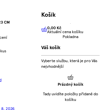
Košík
23 CM
0,00 Kč
Aktuální cena košíku
0,00 Kč
Aktuální cena košíku
Pokladna
cení
Váš košík
/kus
Vyberte službu, která je pro Vás
nejvhodnější
d
Prázdný košík
Tady uvidíte položky přidané do
košíku
. 8. 2026