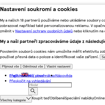
Nastavení soukromí a cookies
My a našich 18 partnerů používáme nebo ukládáme soubory coo
zobrazovat například také personalizovanou reklamu. V opačn
změnit v
Nastavení ochrany osobních údajů
nebo kliknutím na 
My a naši partneři zpracováváme údaje z následuj
Povolením souborů cookies nám umožníte měřit efektivitu zobr
používat přesná data o poloze a identifikovat vaše zařízení.
Se
Přijmout vše
Odmítnout vše
Vlastní nastavení
Přejít na hlavní obsah
English
Můj první nákup
Nápověda
Přeskočit na vyhledávání
Koupit teď
Oblíbené
Speciální nabídky
Online
Všechny kategorie