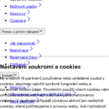
Možnosti platby
itesco.cz
Clubcard
Pomoc s prvním nákupem
Jak nakupovat
Registrace
Rezervace času
Oblíbené
Nastavení soukromí a cookies
Kontakt
My a našich 18 partnerů používáme nebo ukládáme soubory
cookies, abychom zajistili správné fungování webu a
itesco.cz
zpracovali osobní údaje. Povolením použití všech cookies nám
Zákaznické centrum - 800 222 555
umožníte zobrazovat například také personalizovanou
reklamu. V opačném případě zůstanou aktivní jen nezbytné
Naše obchody
cookies, které potřebujeme k provozu webu. Své rozhodnutí