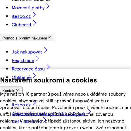
Možnosti platby
itesco.cz
Clubcard
Pomoc s prvním nákupem
Jak nakupovat
Registrace
Rezervace času
Oblíbené
Nastavení soukromí a cookies
Kontakt
My a našich 18 partnerů používáme nebo ukládáme soubory
cookies, abychom zajistili správné fungování webu a
itesco.cz
zpracovali osobní údaje. Povolením použití všech cookies nám
Zákaznické centrum - 800 222 555
umožníte zobrazovat například také personalizovanou
reklamu. V opačném případě zůstanou aktivní jen nezbytné
Naše obchody
cookies, které potřebujeme k provozu webu. Své rozhodnutí